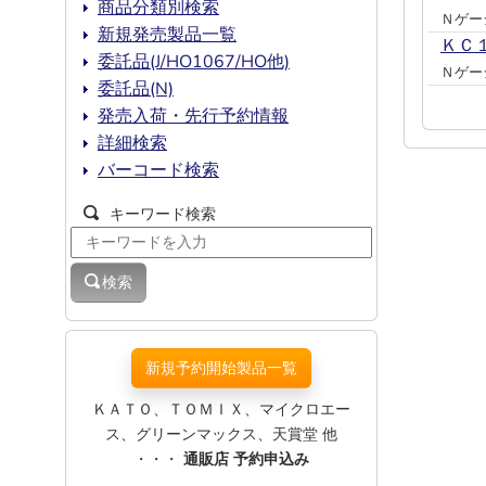
商品分類別検索
Ｎゲー
新規発売製品一覧
ＫＣ
委託品(J/HO1067/HO他)
Ｎゲー
委託品(N)
発売入荷・先行予約情報
詳細検索
バーコード検索
キーワード検索
検索
新規予約開始製品一覧
ＫＡＴＯ、ＴＯＭＩＸ、マイクロエー
ス、グリーンマックス、天賞堂 他
・・・
通販店 予約申込み