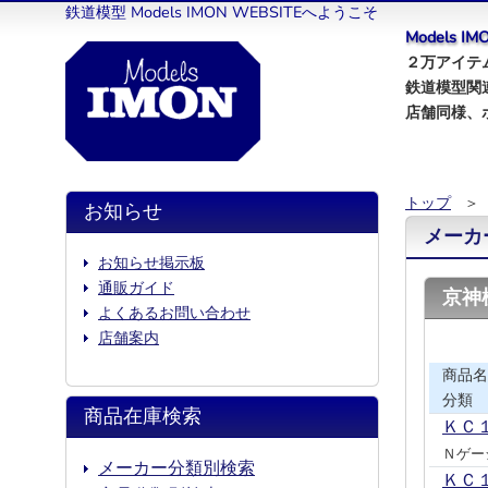
鉄道模型 Models IMON WEBSITEへようこそ
Models 
２万アイテム
鉄道模型関
店舗同様、
トップ
＞
お知らせ
メーカ
お知らせ掲示板
通販ガイド
京神
よくあるお問い合わせ
店舗案内
商品名
分類
商品在庫検索
ＫＣ
Ｎゲー
メーカー分類別検索
ＫＣ