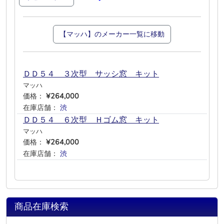
【マッハ】のメーカー一覧に移動
ＤＤ５４ ３次型 サッシ窓 キット
マッハ
価格：
¥264,000
在庫店舗：
渋
―
―
―
―
―
ＤＤ５４ ６次型 Ｈゴム窓 キット
マッハ
価格：
¥264,000
在庫店舗：
渋
―
―
―
―
―
商品在庫検索