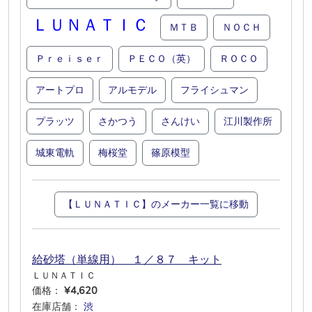
ＬＵＮＡＴＩＣ
ＭＴＢ
ＮＯＣＨ
Ｐｒｅｉｓｅｒ
ＰＥＣＯ（英）
ＲＯＣＯ
アートプロ
アルモデル
フライシュマン
プラッツ
さかつう
さんけい
江川製作所
城東電軌
梅桜堂
篠原模型
【ＬＵＮＡＴＩＣ】のメーカー一覧に移動
給砂塔（単線用） １／８７ キット
ＬＵＮＡＴＩＣ
価格：
¥4,620
在庫店舗：
渋
―
―
―
―
―