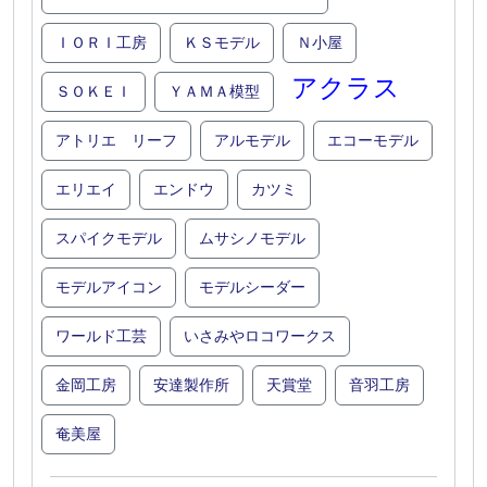
ＩＯＲＩ工房
ＫＳモデル
Ｎ小屋
アクラス
ＳＯＫＥＩ
ＹＡＭＡ模型
アトリエ リーフ
アルモデル
エコーモデル
エリエイ
エンドウ
カツミ
スパイクモデル
ムサシノモデル
モデルアイコン
モデルシーダー
ワールド工芸
いさみやロコワークス
金岡工房
安達製作所
天賞堂
音羽工房
奄美屋