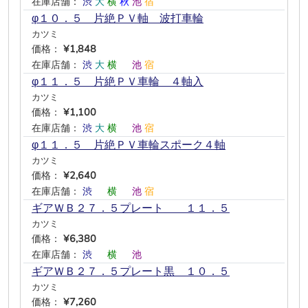
在庫店舗：
渋
大
横
秋
池
宿
φ１０．５ 片絶ＰＶ軸 波打車輪
カツミ
価格：
¥1,848
在庫店舗：
渋
大
横
―
池
宿
φ１１．５ 片絶ＰＶ車輪 ４軸入
カツミ
価格：
¥1,100
在庫店舗：
渋
大
横
―
池
宿
φ１１．５ 片絶ＰＶ車輪スポーク４軸
カツミ
価格：
¥2,640
在庫店舗：
渋
―
横
―
池
宿
ギアＷＢ２７．５プレート １１．５
カツミ
価格：
¥6,380
在庫店舗：
渋
―
横
―
池
―
ギアＷＢ２７．５プレート黒 １０．５
カツミ
価格：
¥7,260