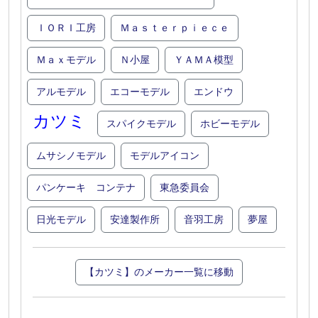
ＩＯＲＩ工房
Ｍａｓｔｅｒｐｉｅｃｅ
Ｍａｘモデル
Ｎ小屋
ＹＡＭＡ模型
アルモデル
エコーモデル
エンドウ
カツミ
スパイクモデル
ホビーモデル
ムサシノモデル
モデルアイコン
パンケーキ コンテナ
東急委員会
日光モデル
安達製作所
音羽工房
夢屋
【カツミ】のメーカー一覧に移動