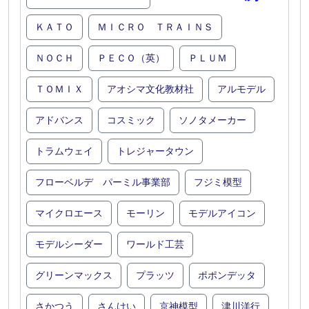
ＫＡＴＯ
ＭＩＣＲＯ ＴＲＡＩＮＳ
ＮＯＣＨ
ＰＥＣＯ（英）
ＰＬＵＭ
ＴＯＭＩＸ
アオシマ文化教材社
アルモデル
アドバンス
コスミック
ソノタメーカー
トラムウェイ
トレジャータウン
フローベルデ パーミル事業部
フジミ模型
マイクロエース
モーリン
モデルアイコン
モデルシーダー
ワールド工芸
グリーンマックス
プラッツ
ポポンデッタ
さかつう
さんけい
京神模型
津川洋行