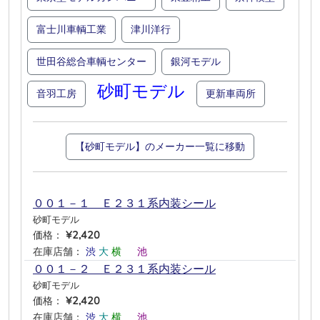
富士川車輌工業
津川洋行
世田谷総合車輌センター
銀河モデル
砂町モデル
音羽工房
更新車両所
【砂町モデル】のメーカー一覧に移動
００１－１ Ｅ２３１系内装シール
砂町モデル
価格：
¥2,420
在庫店舗：
渋
大
横
―
池
―
００１－２ Ｅ２３１系内装シール
砂町モデル
価格：
¥2,420
在庫店舗：
渋
大
横
―
池
―