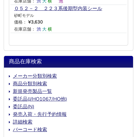
在庫店舗：
渋
大
横
―
池
―
０５２－２ ２２３系後期型内装シール
砂町モデル
価格：
¥3,630
在庫店舗：
渋
大
横
―
―
―
商品在庫検索
メーカー分類別検索
商品分類別検索
新規発売製品一覧
委託品(J/HO1067/HO他)
委託品(N)
発売入荷・先行予約情報
詳細検索
バーコード検索