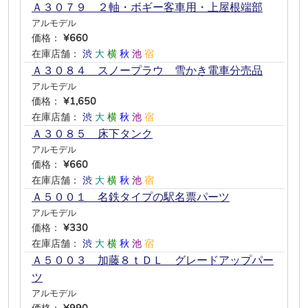
Ａ３０７９ ２軸・ボギー客車用・上屋根端部
アルモデル
価格：
¥660
在庫店舗：
渋
大
横
秋
池
宿
Ａ３０８４ スノープラウ 雪かき電車分売品
アルモデル
価格：
¥1,650
在庫店舗：
渋
大
横
秋
池
宿
Ａ３０８５ 床下タンク
アルモデル
価格：
¥660
在庫店舗：
渋
大
横
秋
池
宿
Ａ５００１ 名鉄タイプの駅名票パーツ
アルモデル
価格：
¥330
在庫店舗：
渋
大
横
秋
池
宿
Ａ５００３ 加藤８ｔＤＬ グレードアップパー
ツ
アルモデル