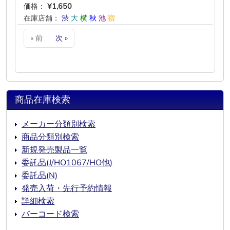
価格：
¥1,650
在庫店舗：
渋
大
横
秋
池
宿
« 前
次 »
商品在庫検索
メーカー分類別検索
商品分類別検索
新規発売製品一覧
委託品(J/HO1067/HO他)
委託品(N)
発売入荷・先行予約情報
詳細検索
バーコード検索