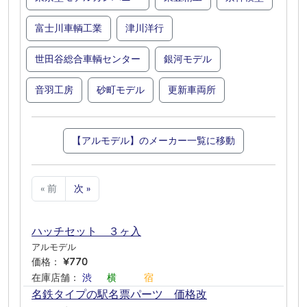
富士川車輌工業
津川洋行
世田谷総合車輌センター
銀河モデル
音羽工房
砂町モデル
更新車両所
【アルモデル】のメーカー一覧に移動
« 前
次 »
ハッチセット ３ヶ入
アルモデル
価格：
¥770
在庫店舗：
渋
―
横
―
―
宿
名鉄タイプの駅名票パーツ 価格改