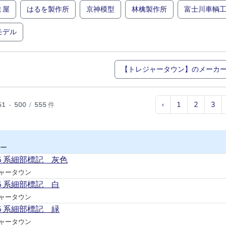
ま屋
はるを製作所
京神模型
林檎製作所
富士川車輌
モデル
【トレジャータウン】のメーカ
‹
1
2
3
51
-
500
/
555
件
ー
５系細部標記 灰色
ャータウン
５系細部標記 白
ャータウン
５系細部標記 緑
ャータウン