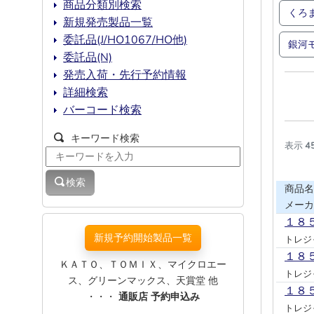
商品分類別検索
くろ
新規発売製品一覧
委託品(J/HO1067/HO他)
銀河
委託品(N)
発売入荷・先行予約情報
詳細検索
バーコード検索
キーワード検索
表示
4
検索
商品名
メーカ
１８
新規予約開始製品一覧
トレジ
１８
ＫＡＴＯ、ＴＯＭＩＸ、マイクロエー
トレジ
ス、グリーンマックス、天賞堂 他
１８
・・・
通販店 予約申込み
トレジ