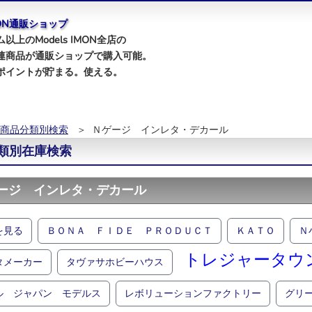
IMON通販ショップ
以上のModels IMON全店の
連商品が通販ショップで購入可能。
ポイントが貯まる。使える。
商品分類別検索
＞ Ｎゲージ インレタ・デカール
類別在庫検索
ージ インレタ・デカール
を見る
ＢＯＮＡ ＦＩＤＥ ＰＲＯＤＵＣＴ
ＫＡＴＯ
Ｎ
トレジャータウ
タメーカー
タヴァサホビーハウス
ル ジャパン モデルス
レボリューションファクトリー
グリ