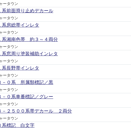
ャータウン
１系前面滑り止めデカール
ャータウン
１系房総帯インレタ
ャータウン
１系湘南色帯 約３～４両分
ャータウン
１系窓周り塗装補助インレタ
ャータウン
１系長野帯インレタ
ャータウン
３－０系 所属類標記／黒
ャータウン
３－０系車番標記／グレー
ャータウン
３－２５００系帯デカール ２両分
ャータウン
３系標記 白文字