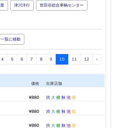
工業
津川洋行
世田谷総合車輌センター
ー一覧に移動
4
5
6
7
8
9
10
11
12
›
価格
在庫店舗
¥880
渋
大
横
秋
池
宿
¥880
渋
大
横
秋
池
宿
¥880
渋
大
横
秋
池
宿