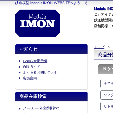
鉄道模型 Models IMON WEBSITEへようこそ
Models 
２万アイテム
鉄道模型関
店舗同様、
トップ
＞
お知らせ
商品分
お知らせ掲示板
通販ガイド
Ｎゲ
よくあるお問い合わせ
店舗案内
全て
ソノ
商品在庫検索
リト
メーカー分類別検索