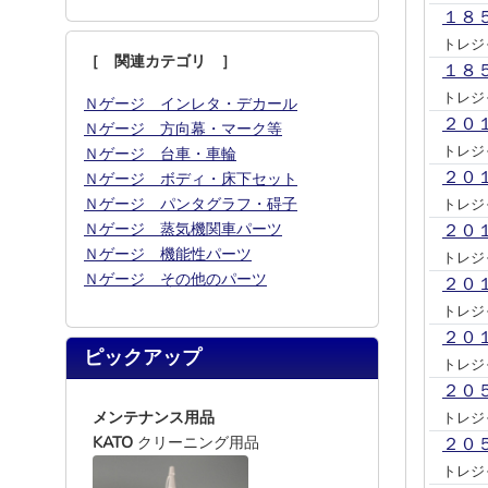
１８
トレジ
［ 関連カテゴリ ］
１８
トレジ
Ｎゲージ インレタ・デカール
２０
Ｎゲージ 方向幕・マーク等
トレジ
Ｎゲージ 台車・車輪
２０
Ｎゲージ ボディ・床下セット
Ｎゲージ パンタグラフ・碍子
トレジ
Ｎゲージ 蒸気機関車パーツ
２０
Ｎゲージ 機能性パーツ
トレジ
Ｎゲージ その他のパーツ
２０
トレジ
２０
ピックアップ
トレジ
２０
メンテナンス用品
トレジ
KATO
クリーニング用品
２０
トレジ