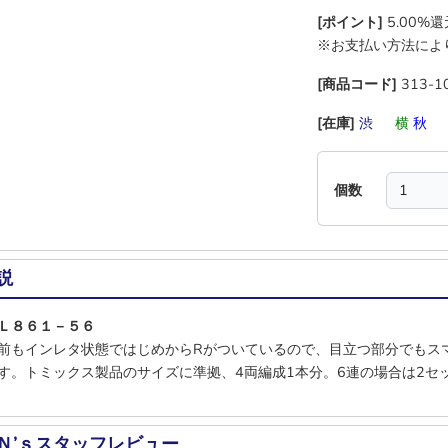
[ポイント]
5.00%
※お支払い方法によ
[商品コード]
313-1
[在庫]
渋
―
横
秋
個数
説
Ｌ８６１－５６
前もインレタ状態ではじめからRがついているので、目立つ部分でもス
す。トミックス製品のサイズに準拠、4両編成1本分。6連の場合は2セ
Ｎ’ｓスタッフレビュー