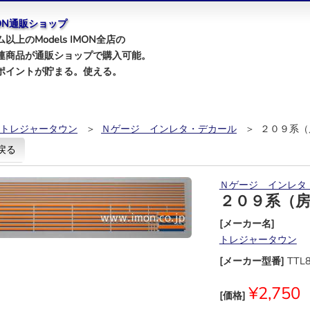
IMON通販ショップ
以上のModels IMON全店の
連商品が通販ショップで購入可能。
ポイントが貯まる。使える。
トレジャータウン
＞
Ｎゲージ インレタ・デカール
＞ ２０９系（
戻る
Ｎゲージ インレタ
２０９系（
[メーカー名]
トレジャータウン
[メーカー型番]
TTL
¥2,750
[価格]