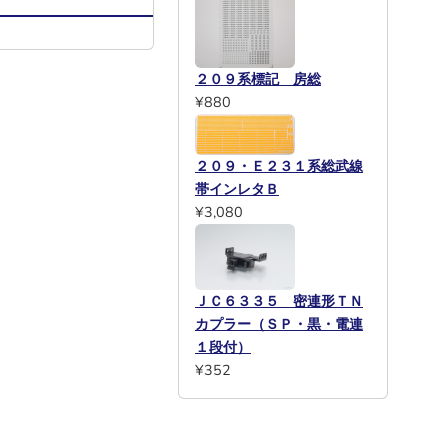
２０９系標記 房総
¥880
２０９・Ｅ２３１系総武線
帯インレタＢ
¥3,080
ＪＣ６３３５ 密連形ＴＮ
カプラー（ＳＰ・黒・電連
１段付）
¥352