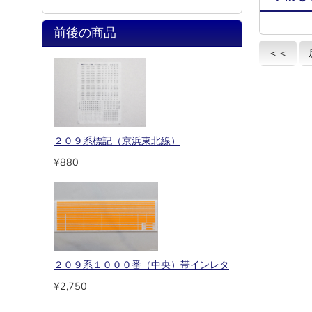
前後の商品
＜＜
２０９系標記（京浜東北線）
¥880
２０９系１０００番（中央）帯インレタ
¥2,750