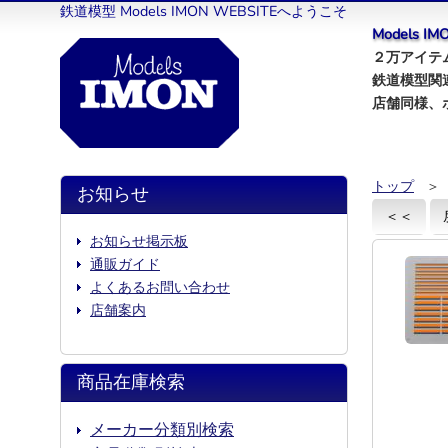
鉄道模型 Models IMON WEBSITEへようこそ
Models 
２万アイテム
鉄道模型関
店舗同様、
トップ
＞
お知らせ
＜＜
お知らせ掲示板
通販ガイド
よくあるお問い合わせ
店舗案内
商品在庫検索
メーカー分類別検索