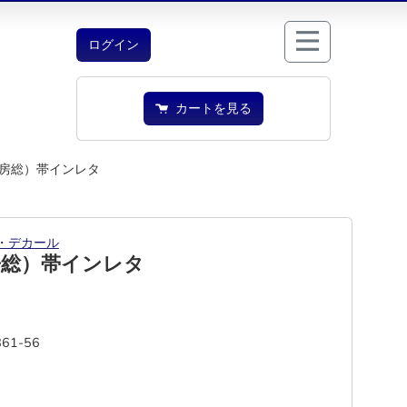
ログイン
カートを見る
房総）帯インレタ
・デカール
房総）帯インレタ
861-56