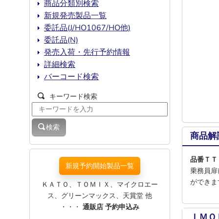
商品分類別検索
新規発売製品一覧
委託品(J/HO1067/HO他)
委託品(N)
発売入荷・先行予約情報
詳細検索
バーコード検索
キーワード検索
検索
商品解
品番ＴＴ
新規予約開始製品一覧
乗務員扉
ができま
ＫＡＴＯ、ＴＯＭＩＸ、マイクロエー
ス、グリーンマックス、天賞堂 他
・・・
通販店 予約申込み
ＩＭＯ