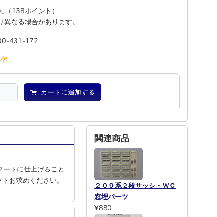
還元（138ポイント）
り異なる場合があります。
00-431-172
―
宿
カートに追加する
関連商品
マートに仕上げること
ットお求めください。
２０９系２段サッシ・ＷＣ
窓埋パーツ
¥880