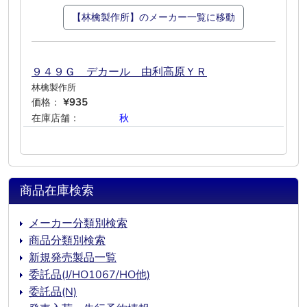
【林檎製作所】のメーカー一覧に移動
９４９Ｇ デカール 由利高原ＹＲ
林檎製作所
価格：
¥935
在庫店舗：
―
―
―
秋
―
―
商品在庫検索
メーカー分類別検索
商品分類別検索
新規発売製品一覧
委託品(J/HO1067/HO他)
委託品(N)