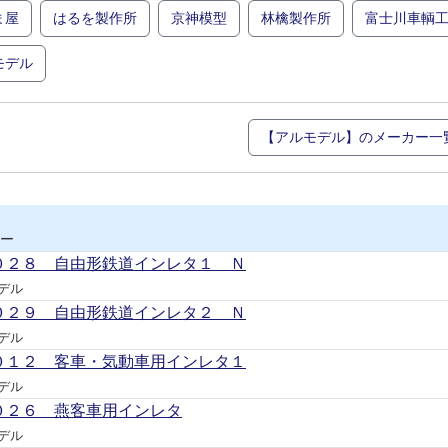
ま屋
はるを製作所
京神模型
林檎製作所
富士川車輌
モデル
【アルモデル】のメーカー一
ー
０２８ 自由形鉄道インレタ１ Ｎ
デル
０２９ 自由形鉄道インレタ２ Ｎ
デル
０１２ 客車・気動車用インレタ１
デル
０２６ 燕客車用インレタ
デル