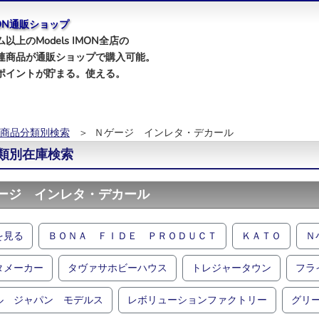
IMON通販ショップ
以上のModels IMON全店の
連商品が通販ショップで購入可能。
ポイントが貯まる。使える。
商品分類別検索
＞ Ｎゲージ インレタ・デカール
類別在庫検索
ージ インレタ・デカール
を見る
ＢＯＮＡ ＦＩＤＥ ＰＲＯＤＵＣＴ
ＫＡＴＯ
Ｎ
タメーカー
タヴァサホビーハウス
トレジャータウン
フラ
ル ジャパン モデルス
レボリューションファクトリー
グリ