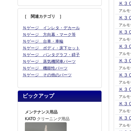
Ｋ３
アルモ
［ 関連カテゴリ ］
Ｋ３
アルモ
Ｎゲージ インレタ・デカール
Ｋ３
Ｎゲージ 方向幕・マーク等
アルモ
Ｎゲージ 台車・車輪
Ｋ３
Ｎゲージ ボディ・床下セット
アルモ
Ｎゲージ パンタグラフ・碍子
Ｋ３
Ｎゲージ 蒸気機関車パーツ
Ｎゲージ 機能性パーツ
アルモ
Ｎゲージ その他のパーツ
Ｋ３
アルモ
Ｋ３
ピックアップ
アルモ
Ｋ３
アルモ
メンテナンス用品
Ｋ３
KATO
クリーニング用品
アルモ