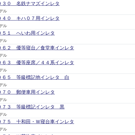
０３０ 名鉄ナマズインレタ
デル
０４０ キハ０７用インレタ
デル
０５１ へいわ用インレタ
デル
０６２ 優等寝台／食堂車インレタ
デル
０６３ 優等座席／４４系インレタ
デル
０６５ 等級標記他インレタ 白
デル
０７０ 郵便車用インレタ
デル
０７３ 等級標記インレタ 黒
デル
０７５ 十和田・Ｗ寝台車インレタ
デル