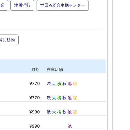
工業
津川洋行
世田谷総合車輌センター
覧に移動
価格
在庫店舗
¥770
渋
大
横
秋
池
宿
¥770
渋
大
横
秋
池
宿
¥990
渋
大
横
秋
池
宿
¥990
―
―
―
―
池
―