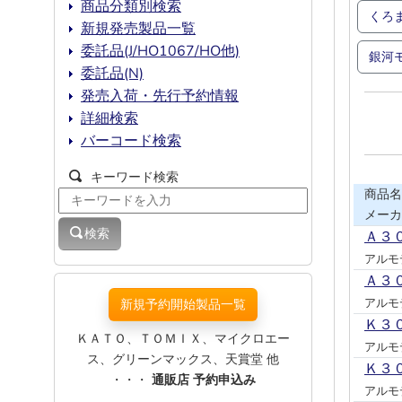
商品分類別検索
くろ
新規発売製品一覧
委託品(J/HO1067/HO他)
銀河
委託品(N)
発売入荷・先行予約情報
詳細検索
バーコード検索
キーワード検索
商品名
メーカ
検索
Ａ３
アルモ
Ａ３
アルモ
新規予約開始製品一覧
Ｋ３
ＫＡＴＯ、ＴＯＭＩＸ、マイクロエー
アルモ
ス、グリーンマックス、天賞堂 他
Ｋ３
・・・
通販店 予約申込み
アルモ