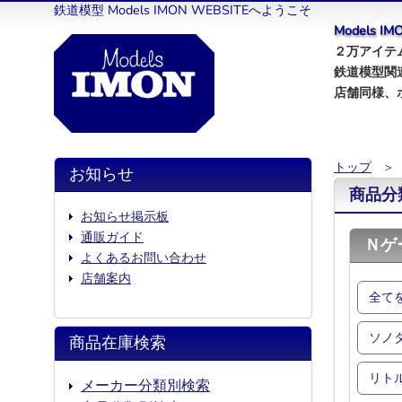
鉄道模型 Models IMON WEBSITEへようこそ
Models 
２万アイテム
鉄道模型関
店舗同様、
トップ
＞
お知らせ
商品分
お知らせ掲示板
通販ガイド
Ｎゲ
よくあるお問い合わせ
店舗案内
全て
ソノ
商品在庫検索
リト
メーカー分類別検索