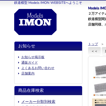
鉄道模型 Models IMON WEBSITEへようこそ
Models 
２万アイテム
鉄道模型関
店舗同様、
トップ
＞
お知らせ
＜＜
お知らせ掲示板
通販ガイド
よくあるお問い合わせ
店舗案内
商品在庫検索
メーカー分類別検索