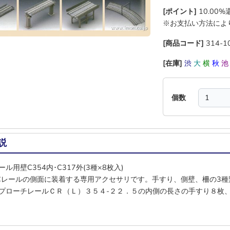
[ポイント]
10.00
※お支払い方法によ
[商品コード]
314-1
[在庫]
渋
大
横
秋
個数
説
ル用壁C354内･C317外(3種×8枚入)
Cレールの側面に装着する専用アクセサリです。手すり、側壁、柵の3種
プローチレールＣＲ（Ｌ）３５４-２２．５の内側の長さの手すり８枚