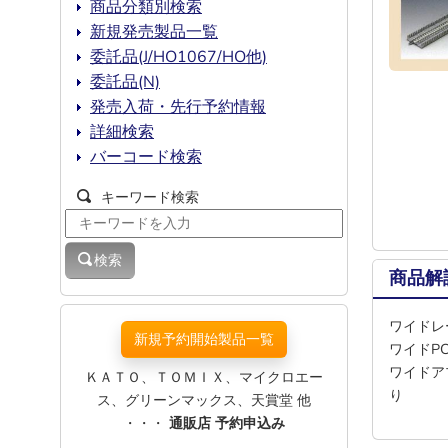
商品分類別検索
新規発売製品一覧
委託品(J/HO1067/HO他)
委託品(N)
発売入荷・先行予約情報
詳細検索
バーコード検索
キーワード検索
検索
商品解
ワイドレー
新規予約開始製品一覧
ワイドP
ワイドア
ＫＡＴＯ、ＴＯＭＩＸ、マイクロエー
り
ス、グリーンマックス、天賞堂 他
・・・
通販店 予約申込み