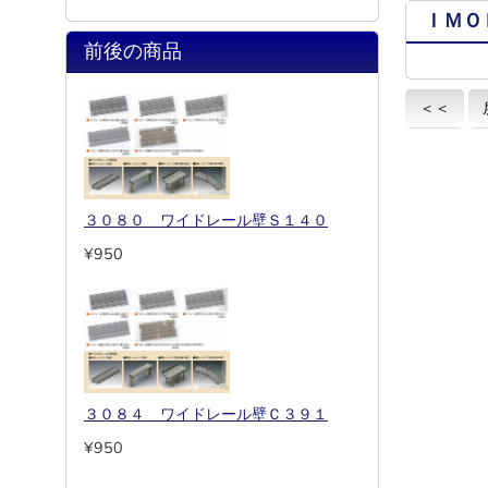
ＩＭＯ
前後の商品
＜＜
３０８０ ワイドレール壁Ｓ１４０
¥950
３０８４ ワイドレール壁Ｃ３９１
¥950