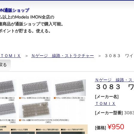
IMON通販ショップ
以上のModels IMON全店の
連商品が通販ショップで購入可能。
ポイントが貯まる。使える。
ＴＯＭＩＸ
＞
Ｎゲージ 線路・ストラクチャー
＞ ３０８３ ワイ
戻る
Ｎゲージ 線路・ス
３０８３ 
[メーカー名]
ＴＯＭＩＸ
[メーカー型番]
308
¥950
[価格]