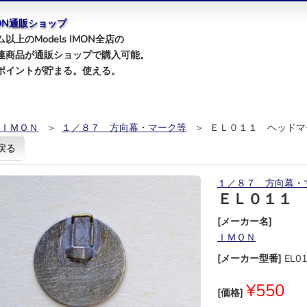
IMON通販ショップ
以上のModels IMON全店の
連商品が通販ショップで購入可能。
ポイントが貯まる。使える。
ＩＭＯＮ
＞
１／８７ 方向幕・マーク等
＞ ＥＬ０１１ ヘッドマ
戻る
１／８７ 方向幕・
ＥＬ０１１
[メーカー名]
ＩＭＯＮ
[メーカー型番]
EL0
¥550
[価格]