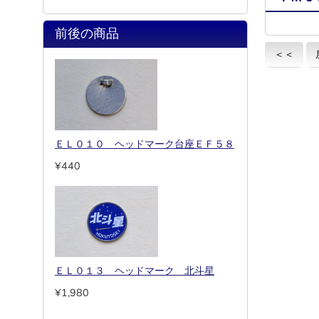
前後の商品
＜＜
ＥＬ０１０ ヘッドマーク台座ＥＦ５８
¥440
ＥＬ０１３ ヘッドマーク 北斗星
¥1,980