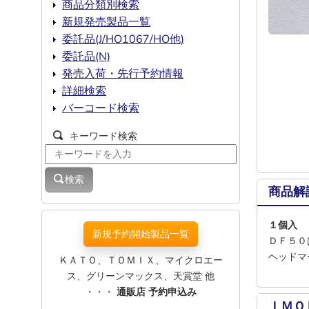
商品分類別検索
新規発売製品一覧
委託品(J/HO1067/HO他)
委託品(N)
発売入荷・先行予約情報
詳細検索
バーコード検索
キーワード検索
検索
商品解
１個入 
新規予約開始製品一覧
ＤＦ５０
ヘッドマ
ＫＡＴＯ、ＴＯＭＩＸ、マイクロエー
ス、グリーンマックス、天賞堂 他
・・・
通販店 予約申込み
ＩＭＯ