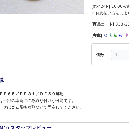
[ポイント]
10.00
※お支払い方法によ
[商品コード]
333-2
[在庫]
渋
大
横
秋
個数
説
ＥＦ６５／ＥＦ８１／ＤＦ５０等用
は一部の車両にのみ取り付けが可能です。
ークはゴム系接着剤などで固定してください。
Ｎ’ｓスタッフレビュー