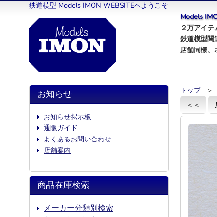
鉄道模型 Models IMON WEBSITEへようこそ
Models 
２万アイテム
鉄道模型関
店舗同様、
トップ
＞
お知らせ
＜＜
お知らせ掲示板
通販ガイド
よくあるお問い合わせ
店舗案内
商品在庫検索
メーカー分類別検索