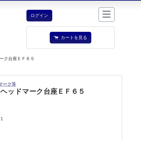
ログイン
カートを見る
ーク台座ＥＦ６５
マーク等
 ヘッドマーク台座ＥＦ６５
11