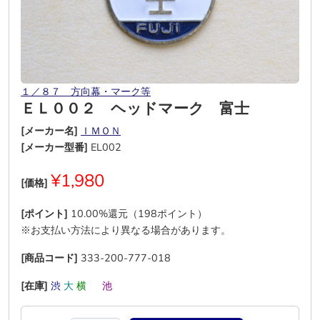
１／８７ 方向幕・マーク等
ＥＬ００２ ヘッドマーク 富士
[メーカー名]
ＩＭＯＮ
[メーカー型番]
EL002
¥1,980
[価格]
[ポイント]
10.00%還元（198ポイント）
※お支払い方法により異なる場合があります。
[商品コード]
333-200-777-018
[在庫]
渋
大
横
―
池
―