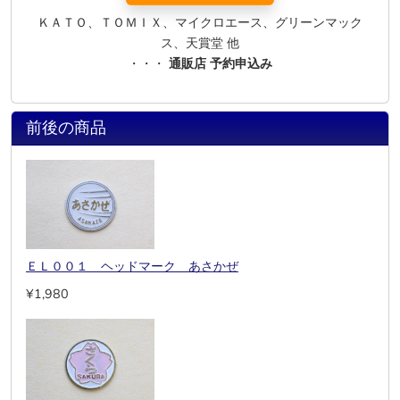
ＫＡＴＯ、ＴＯＭＩＸ、マイクロエース、グリーンマック
ス、天賞堂 他
・・・
通販店 予約申込み
前後の商品
ＥＬ００１ ヘッドマーク あさかぜ
¥1,980