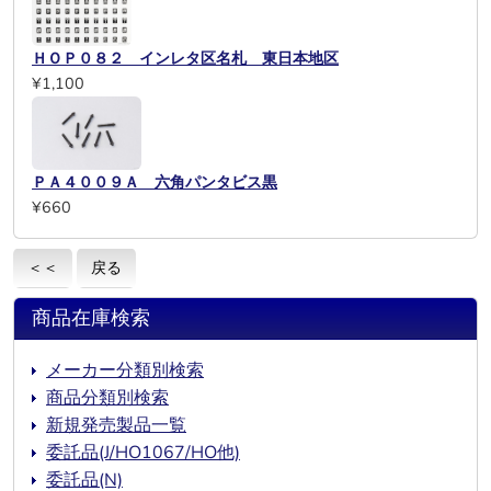
ＨＯＰ０８２ インレタ区名札 東日本地区
¥1,100
ＰＡ４００９Ａ 六角パンタビス黒
¥660
＜＜
戻る
商品在庫検索
メーカー分類別検索
商品分類別検索
新規発売製品一覧
委託品(J/HO1067/HO他)
委託品(N)