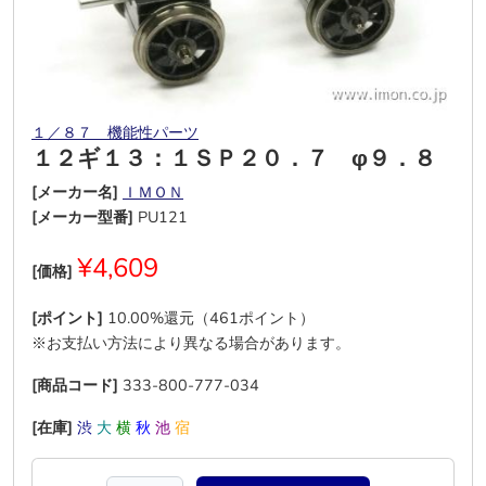
１／８７ 機能性パーツ
１２ギ１３：１ＳＰ２０．７ φ９．８
[メーカー名]
ＩＭＯＮ
[メーカー型番]
PU121
¥4,609
[価格]
[ポイント]
10.00%還元（461ポイント）
※お支払い方法により異なる場合があります。
[商品コード]
333-800-777-034
[在庫]
渋
大
横
秋
池
宿