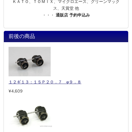
ＫＡＴＯ、ＴＯＭＩＸ、マイクロエース、グリーンマック
ス、天賞堂 他
・・・
通販店 予約申込み
前後の商品
１２ギ１３：１ＳＰ２０．７ φ９．８
¥4,609