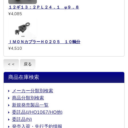
１２ギ１３：２ＰＬ２４．１ φ９．８
¥4,085
ＩＭＯＮカプラーＨＯ２０５ １０輌分
¥4,510
＜＜
戻る
商品在庫検索
メーカー分類別検索
商品分類別検索
新規発売製品一覧
委託品(J/HO1067/HO他)
委託品(N)
発売入荷・先行予約情報