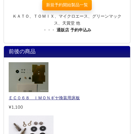
新規予約開始製品一覧
ＫＡＴＯ、ＴＯＭＩＸ、マイクロエース、グリーンマック
ス、天賞堂 他
・・・
通販店 予約申込み
前後の商品
ＥＣ０６８ ＩＭＯＮギヤ換装用床板
¥1,100