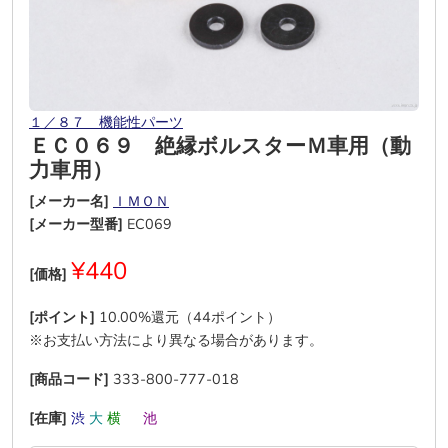
１／８７ 機能性パーツ
ＥＣ０６９ 絶縁ボルスターＭ車用（動
力車用）
[メーカー名]
ＩＭＯＮ
[メーカー型番]
EC069
¥440
[価格]
[ポイント]
10.00%還元（44ポイント）
※お支払い方法により異なる場合があります。
[商品コード]
333-800-777-018
[在庫]
渋
大
横
―
池
―