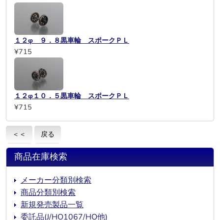
１２φ ９．８黒車輪 スポークＰＬ
¥715
１２φ１０．５黒車輪 スポークＰＬ
¥715
＜＜
戻る
商品在庫検索
メーカー分類別検索
商品分類別検索
新規発売製品一覧
委託品(J/HO1067/HO他)