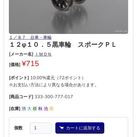
１／８７ 台車・車輪
１２φ１０．５黒車輪 スポークＰＬ
[メーカー名]
ＩＭＯＮ
¥715
[価格]
[ポイント]
10.00%還元（72ポイント）
※お支払い方法により異なる場合があります。
[商品コード]
333-300-777-017
[在庫]
渋
大
横
秋
池
宿
個数
カートに追加する