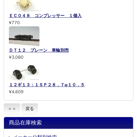
ＥＣ０４８ コンプレッサー １個入
¥770
ＤＴ１２ プレーン 車輪別売
¥3,080
１２ギ１３：１ＳＰ２８．７φ１０．５
¥4,609
＜＜
戻る
商品在庫検索