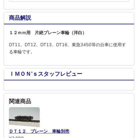
商品解説
１２ｍｍ用 片絶プレーン車輪（洋白）
DT11、DT12、DT13、DT16、東急3450等の台車に使用す
る車輪です。
ＩＭＯＮ’ｓスタッフレビュー
関連商品
ＤＴ１２ プレーン 車輪別売