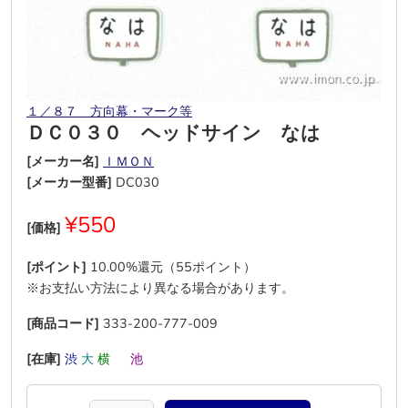
１／８７ 方向幕・マーク等
ＤＣ０３０ ヘッドサイン なは
[メーカー名]
ＩＭＯＮ
[メーカー型番]
DC030
¥550
[価格]
[ポイント]
10.00%還元（55ポイント）
※お支払い方法により異なる場合があります。
[商品コード]
333-200-777-009
[在庫]
渋
大
横
―
池
―