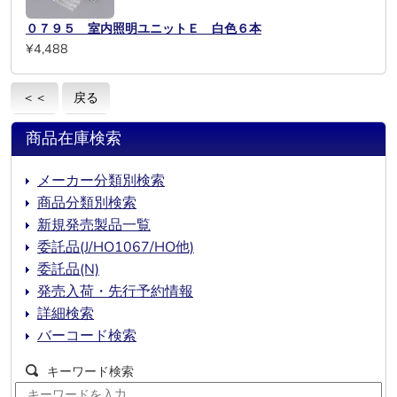
０７９５ 室内照明ユニットＥ 白色６本
¥4,488
＜＜
戻る
商品在庫検索
メーカー分類別検索
商品分類別検索
新規発売製品一覧
委託品(J/HO1067/HO他)
委託品(N)
発売入荷・先行予約情報
詳細検索
バーコード検索
キーワード検索