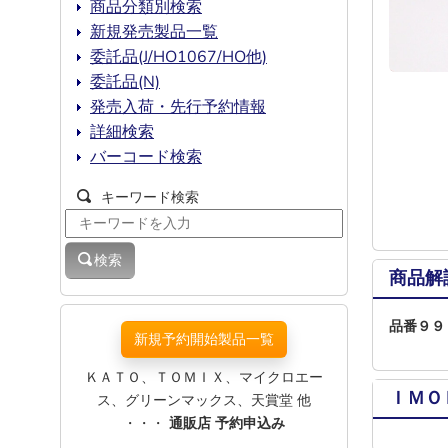
商品分類別検索
新規発売製品一覧
委託品(J/HO1067/HO他)
委託品(N)
発売入荷・先行予約情報
詳細検索
バーコード検索
キーワード検索
検索
商品解
品番９９
新規予約開始製品一覧
ＫＡＴＯ、ＴＯＭＩＸ、マイクロエー
ＩＭＯ
ス、グリーンマックス、天賞堂 他
・・・
通販店 予約申込み