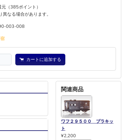
%還元（385ポイント）
り異なる場合があります。
90-003-008
池
宿
カートに追加する
関連商品
ワフ２９５００ プラキッ
ト
¥2,200