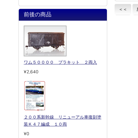
＜＜
前後の商品
ワム５００００ プラキット ２両入
¥2,640
２００系新幹線 リニューアル車復刻塗
装Ｋ４７編成 １０両
¥0