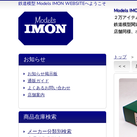
鉄道模型 Models IMON WEBSITEへようこそ
Models 
２万アイテム
鉄道模型関
店舗同様、
トップ
＞
お知らせ
＜＜
お知らせ掲示板
通販ガイド
よくあるお問い合わせ
店舗案内
商品在庫検索
メーカー分類別検索