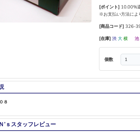
[ポイント]
10.00
※お支払い方法によ
[商品コード]
326-3
[在庫]
渋
大
横
―
個数
説
０８
Ｎ’ｓスタッフレビュー