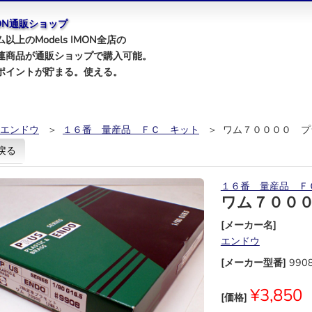
IMON通販ショップ
以上のModels IMON全店の
連商品が通販ショップで購入可能。
ポイントが貯まる。使える。
エンドウ
＞
１６番 量産品 ＦＣ キット
＞ ワム７００００ プ
戻る
１６番 量産品 Ｆ
ワム７００
[メーカー名]
エンドウ
[メーカー型番]
990
¥3,850
[価格]