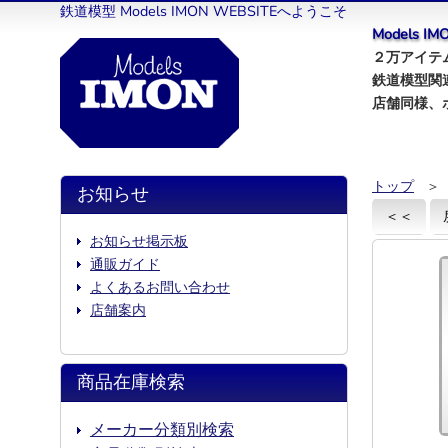
鉄道模型 Models IMON WEBSITEへようこそ
Models 
２万アイテム
鉄道模型関
店舗同様、
トップ
＞
お知らせ
＜＜
お知らせ掲示板
通販ガイド
よくあるお問い合わせ
店舗案内
商品在庫検索
メーカー分類別検索