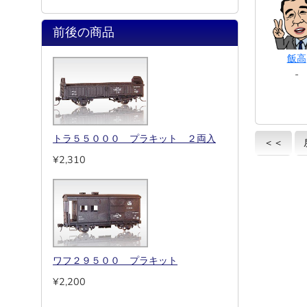
前後の商品
飯高
-
トラ５５０００ プラキット ２両入
＜＜
¥2,310
ワフ２９５００ プラキット
¥2,200