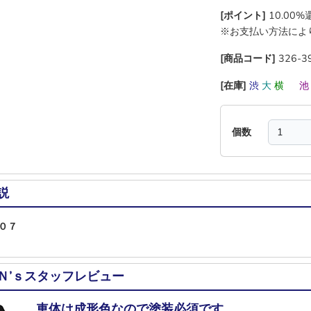
[ポイント]
10.00
※お支払い方法によ
[商品コード]
326-3
[在庫]
渋
大
横
―
個数
説
０７
Ｎ’ｓスタッフレビュー
車体は成形色なので塗装必須です。