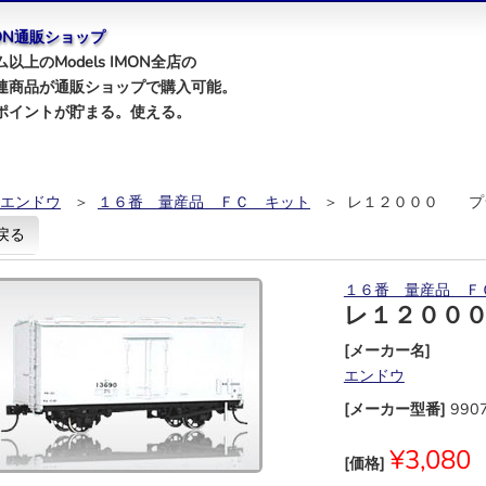
IMON通販ショップ
以上のModels IMON全店の
連商品が通販ショップで購入可能。
ポイントが貯まる。使える。
エンドウ
＞
１６番 量産品 ＦＣ キット
＞ レ１２０００ プ
戻る
１６番 量産品 Ｆ
レ１２００
[メーカー名]
エンドウ
[メーカー型番]
990
¥3,080
[価格]