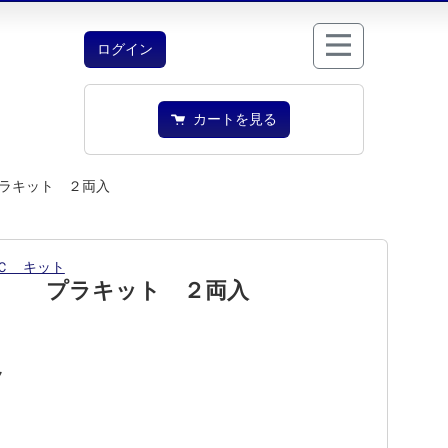
ログイン
カートを見る
ラキット ２両入
Ｃ キット
０ プラキット ２両入
7