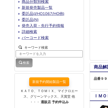
商品分類別検索
新規発売製品一覧
委託品(J/HO1067/HO他)
委託品(N)
発売入荷・先行予約情報
詳細検索
バーコード検索
キーワード検索
検索
商品解
品番９９
新規予約開始製品一覧
ＫＡＴＯ、ＴＯＭＩＸ、マイクロエー
ＩＭＯ
ス、グリーンマックス、天賞堂 他
・・・
通販店 予約申込み