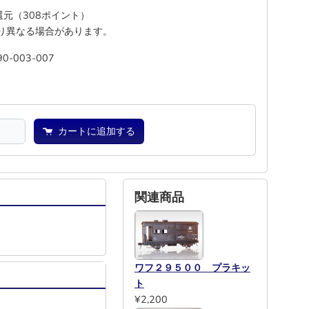
%還元（308ポイント）
り異なる場合があります。
90-003-007
池
―
カートに追加する
関連商品
ワフ２９５００ プラキッ
ト
¥2,200