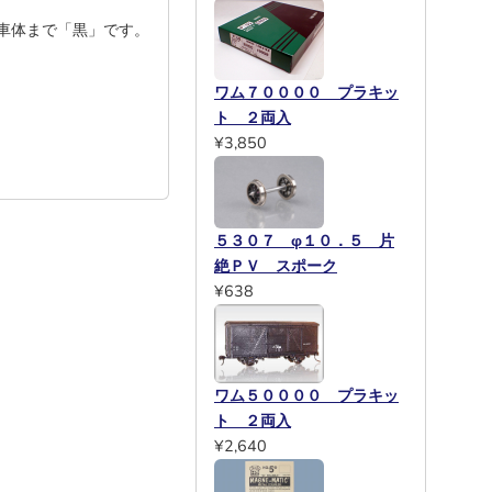
車体まで「黒」です。
ワム７００００ プラキッ
ト ２両入
¥3,850
５３０７ φ１０．５ 片
絶ＰＶ スポーク
¥638
ワム５００００ プラキッ
ト ２両入
¥2,640