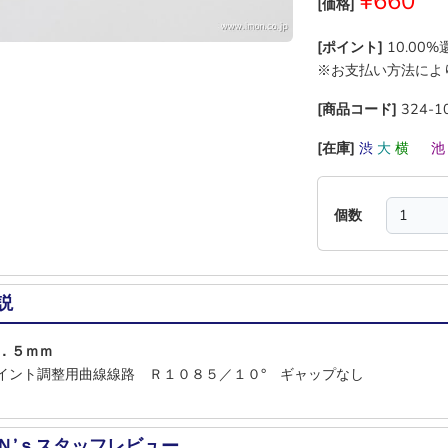
¥660
[価格]
[ポイント]
10.00
※お支払い方法によ
[商品コード]
324-1
[在庫]
渋
大
横
―
個数
説
間１６．５ｍｍ
 ポイント調整用曲線線路 Ｒ１０８５／１０° ギャップなし
Ｎ’ｓスタッフレビュー