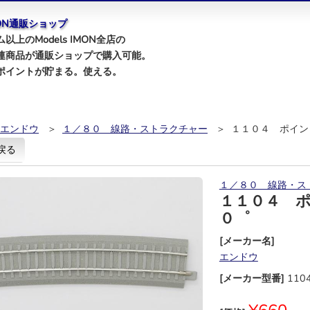
IMON通販ショップ
以上のModels IMON全店の
連商品が通販ショップで購入可能。
ポイントが貯まる。使える。
エンドウ
＞
１／８０ 線路・ストラクチャー
＞ １１０４ ポイン
戻る
１／８０ 線路・ス
１１０４ 
０゜
[メーカー名]
エンドウ
[メーカー型番]
110