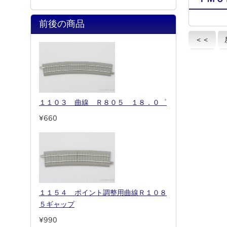
前後の商品
＜＜
１１０３ 曲線 Ｒ８０５ １８．０゜
¥660
１１５４ ポイント調整用曲線Ｒ１０８
５ギャップ
¥990