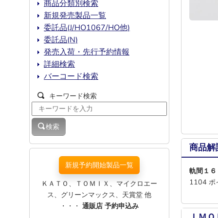
商品分類別検索
新規発売製品一覧
委託品(J/HO1067/HO他)
委託品(N)
発売入荷・先行予約情報
詳細検索
バーコード検索
キーワード検索
検索
商品解
新規予約開始製品一覧
軌
1104
ＫＡＴＯ、ＴＯＭＩＸ、マイクロエー
ス、グリーンマックス、天賞堂 他
・・・
通販店 予約申込み
ＩＭＯ