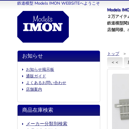
鉄道模型 Models IMON WEBSITEへようこそ
Models 
２万アイテム
鉄道模型関
店舗同様、
トップ
＞
お知らせ
＜＜
お知らせ掲示板
通販ガイド
よくあるお問い合わせ
店舗案内
商品在庫検索
メーカー分類別検索