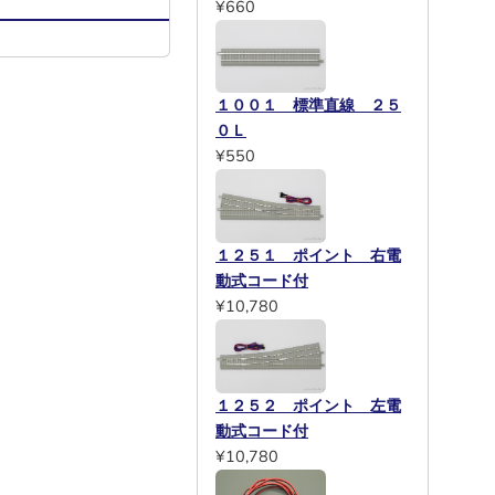
¥660
１００１ 標準直線 ２５
０Ｌ
¥550
１２５１ ポイント 右電
動式コード付
¥10,780
１２５２ ポイント 左電
動式コード付
¥10,780