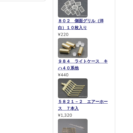
８０２ 側面グリル（洋
白）１０枚入り
¥220
９８４ ライトケース キ
ハ４０系他
¥440
５８２１－２ エアーホー
ス ７本入
¥1,320