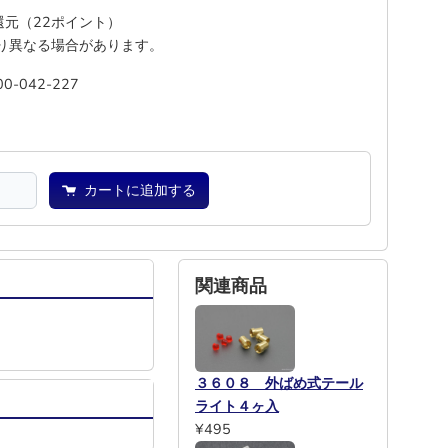
%還元（22ポイント）
り異なる場合があります。
00-042-227
―
―
カートに追加する
関連商品
３６０８ 外ばめ式テール
ライト４ヶ入
¥495