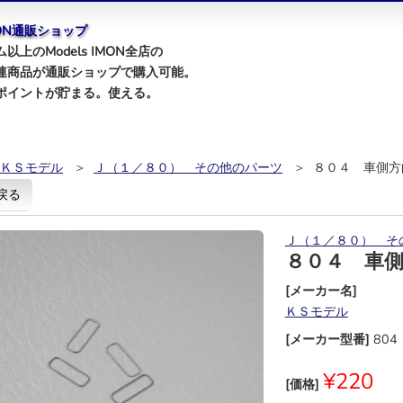
IMON通販ショップ
以上のModels IMON全店の
連商品が通販ショップで購入可能。
ポイントが貯まる。使える。
ＫＳモデル
＞
Ｊ（１／８０） その他のパーツ
＞ ８０４ 車側方
戻る
Ｊ（１／８０） そ
８０４ 車
[メーカー名]
ＫＳモデル
[メーカー型番]
804
¥220
[価格]