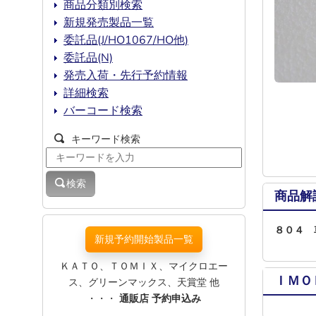
商品分類別検索
新規発売製品一覧
委託品(J/HO1067/HO他)
委託品(N)
発売入荷・先行予約情報
詳細検索
バーコード検索
キーワード検索
検索
商品解
８０４ 
新規予約開始製品一覧
ＫＡＴＯ、ＴＯＭＩＸ、マイクロエー
ＩＭＯ
ス、グリーンマックス、天賞堂 他
・・・
通販店 予約申込み