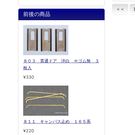
＜＜
前後の商品
８０３ 貫通ドア 洋白 Ｈゴム無 ３
枚入
¥330
８１１ キャンバス止め １６５系
¥220