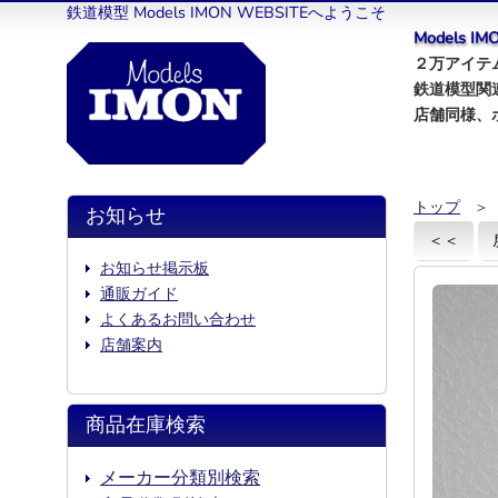
鉄道模型 Models IMON WEBSITEへようこそ
Models 
２万アイテム
鉄道模型関
店舗同様、
トップ
＞
お知らせ
＜＜
お知らせ掲示板
通販ガイド
よくあるお問い合わせ
店舗案内
商品在庫検索
メーカー分類別検索