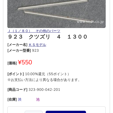
Ｊ（１／８０） その他のパーツ
９２３ クツズリ ４ １３００
[メーカー名]
ＫＳモデル
[メーカー型番]
923
¥550
[価格]
[ポイント]
10.00%還元（55ポイント）
※お支払い方法により異なる場合があります。
[商品コード]
323-900-042-201
[在庫]
渋
―
―
―
池
―