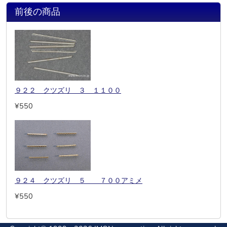
前後の商品
９２２ クツズリ ３ １１００
¥550
９２４ クツズリ ５ ７００アミメ
¥550