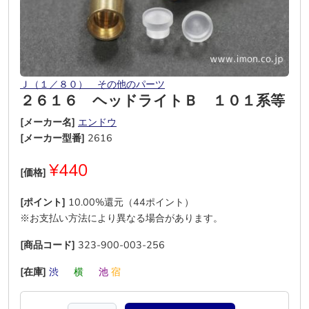
Ｊ（１／８０） その他のパーツ
２６１６ ヘッドライトＢ １０１系等
[メーカー名]
エンドウ
[メーカー型番]
2616
¥440
[価格]
[ポイント]
10.00%還元（44ポイント）
※お支払い方法により異なる場合があります。
[商品コード]
323-900-003-256
[在庫]
渋
―
横
―
池
宿