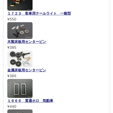
１７２３ 客車用テールライト 一般型
¥550
木製床板用センターピン
¥385
金属床板用センターピン
¥385
１６６６ 貫通ホロ 気動車
¥440