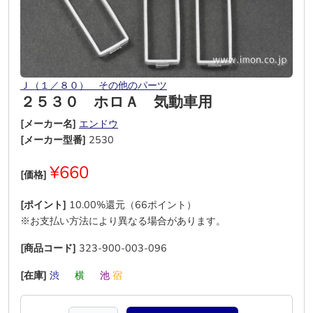
Ｊ（１／８０） その他のパーツ
２５３０ ホロＡ 気動車用
[メーカー名]
エンドウ
[メーカー型番]
2530
¥660
[価格]
[ポイント]
10.00%還元（66ポイント）
※お支払い方法により異なる場合があります。
[商品コード]
323-900-003-096
[在庫]
渋
―
横
―
池
宿