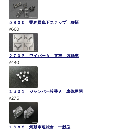
５９０６ 乗務員扉下ステップ 狭幅
¥660
２７０３ ワイパーＡ 電車 気動車
¥440
１６０１ ジャンパー栓受Ａ 車体用閉
¥275
１６８８ 気動車運転台 一般型