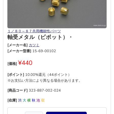
１／８０～８７共用機能性パーツ
軸受メタル（ビボット）・
[メーカー名]
カツミ
[メーカー型番]
15-69-00102
¥440
[価格]
[ポイント]
10.00%還元（44ポイント）
※お支払い方法により異なる場合があります。
[商品コード]
323-887-002-024
[在庫]
渋
大
横
秋
池
宿