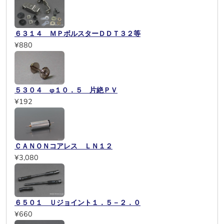
６３１４ ＭＰボルスターＤＤＴ３２等
¥880
５３０４ φ１０．５ 片絶ＰＶ
¥192
ＣＡＮＯＮコアレス ＬＮ１２
¥3,080
６５０１ Ｕジョイント１．５－２．０
¥660