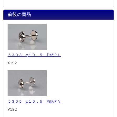
前後の商品
５３０３ φ１０．５ 片絶ＰＬ
¥192
５３０５ φ１０．５ 両絶ＰＶ
¥192