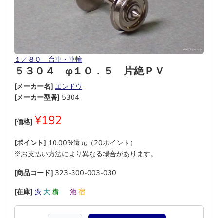
１／８０ 台車・車輪
５３０４ φ１０．５ 片絶ＰＶ
[メーカー名]
エンドウ
[メーカー型番]
5304
¥192
[価格]
[ポイント]
10.00%還元（20ポイント）
※お支払い方法により異なる場合があります。
[商品コード]
323-300-003-030
[在庫]
渋
大
横
―
池
宿