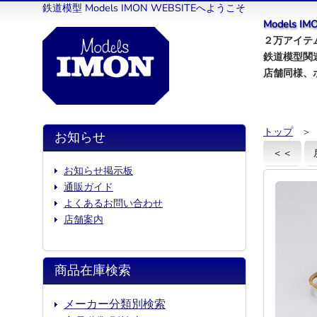
鉄道模型 Models IMON WEBSITEへようこそ
Models 
２万アイテム
鉄道模型関
店舗同様、
トップ
＞
お知らせ
＜＜
お知らせ掲示板
通販ガイド
よくあるお問い合わせ
店舗案内
商品在庫検索
メーカー分類別検索