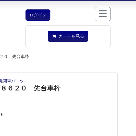
ログイン
カートを見る
２０ 先台車枠
機関車パーツ
 ８６２０ 先台車枠
76