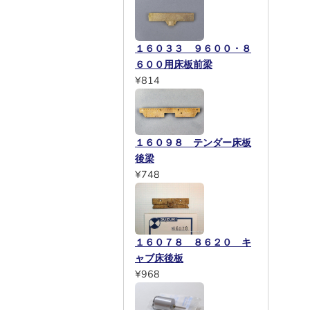
１６０３３ ９６００・８
６００用床板前梁
¥814
１６０９８ テンダー床板
後梁
¥748
１６０７８ ８６２０ キ
ャブ床後板
¥968