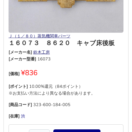
Ｊ（１／８０）蒸気機関車パーツ
１６０７３ ８６２０ キャブ床後板
[メーカー名]
鈴木工房
[メーカー型番]
16073
¥836
[価格]
[ポイント]
10.00%還元（84ポイント）
※お支払い方法により異なる場合があります。
[商品コード]
323-600-184-005
[在庫]
渋
―
―
―
―
―