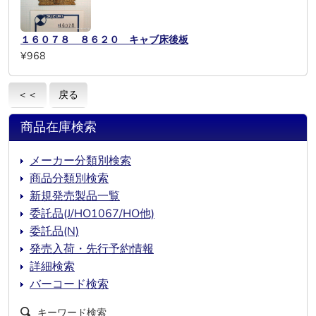
１６０７８ ８６２０ キャブ床後板
¥968
＜＜
戻る
商品在庫検索
メーカー分類別検索
商品分類別検索
新規発売製品一覧
委託品(J/HO1067/HO他)
委託品(N)
発売入荷・先行予約情報
詳細検索
バーコード検索
キーワード検索