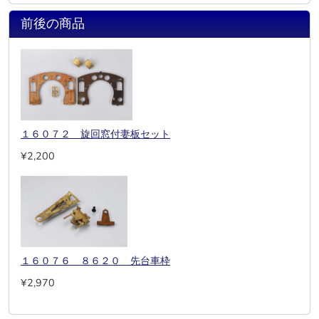
前後の商品
１６０７２ 旋回窓付妻板セット
¥2,200
１６０７６ ８６２０ 先台車枠
¥2,970