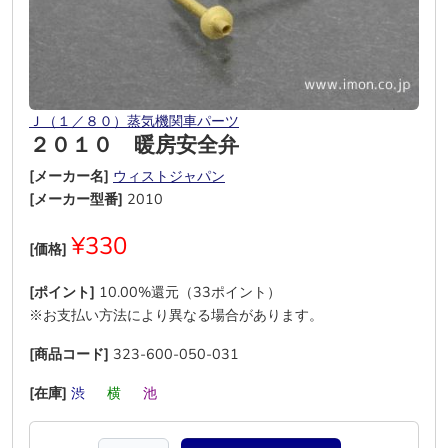
Ｊ（１／８０）蒸気機関車パーツ
２０１０ 暖房安全弁
[メーカー名]
ウィストジャパン
[メーカー型番]
2010
¥330
[価格]
[ポイント]
10.00%還元（33ポイント）
※お支払い方法により異なる場合があります。
[商品コード]
323-600-050-031
[在庫]
渋
―
横
―
池
―