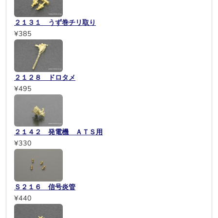
２１３１ うず巻チリ取り
¥385
２１２８ ドロタメ
¥495
２１４２ 発電機 ＡＴＳ用
¥330
Ｓ２１６ 信号炎管
¥440