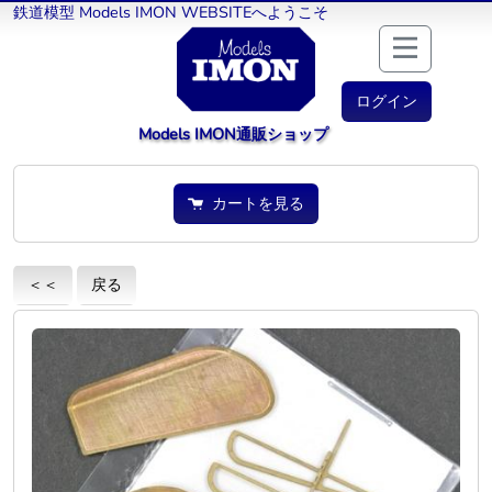
鉄道模型 Models IMON WEBSITEへようこそ
ログイン
Models IMON通販ショップ
カートを見る
＜＜
戻る