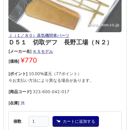
Ｊ（１／８０）蒸気機関車パーツ
Ｄ５１ 切取デフ 長野工場（Ｎ２）
[メーカー名]
ＫＳモデル
¥770
[価格]
[ポイント]
10.00%還元（77ポイント）
※お支払い方法により異なる場合があります。
[商品コード]
323-600-042-017
[在庫]
渋
―
―
―
―
―
個数
カートに追加する