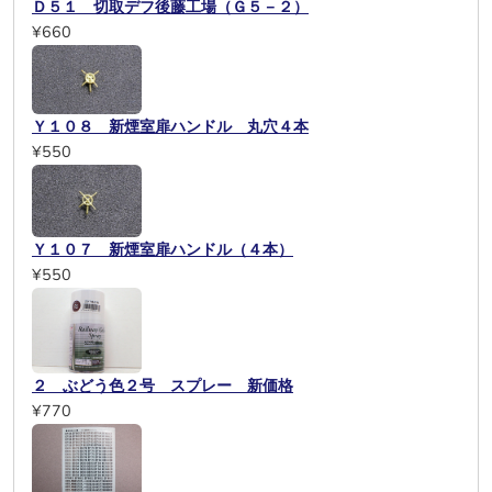
Ｄ５１ 切取デフ後藤工場（Ｇ５－２）
¥660
Ｙ１０８ 新煙室扉ハンドル 丸穴４本
¥550
Ｙ１０７ 新煙室扉ハンドル（４本）
¥550
２ ぶどう色２号 スプレー 新価格
¥770