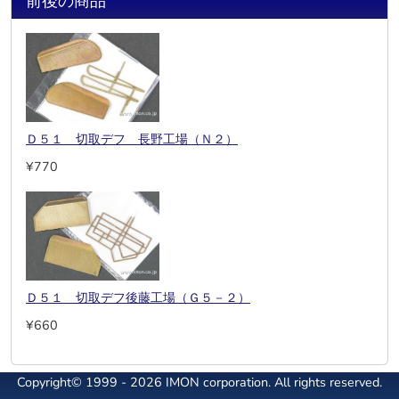
前後の商品
Ｄ５１ 切取デフ 長野工場（Ｎ２）
¥770
Ｄ５１ 切取デフ後藤工場（Ｇ５－２）
¥660
Copyright© 1999 - 2026 IMON corporation. All rights reserved.