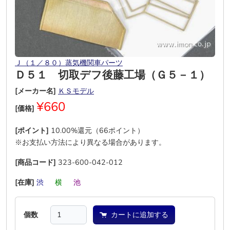
Ｊ（１／８０）蒸気機関車パーツ
Ｄ５１ 切取デフ後藤工場（Ｇ５－１）
[メーカー名]
ＫＳモデル
¥660
[価格]
[ポイント]
10.00%還元（66ポイント）
※お支払い方法により異なる場合があります。
[商品コード]
323-600-042-012
[在庫]
渋
―
横
―
池
―
個数
カートに追加する