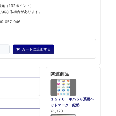
%還元（132ポイント）
り異なる場合があります。
00-057-046
―
―
カートに追加する
関連商品
１５７６ キハ５８系用ヘ
ッドマーク 紀勢
¥1,320