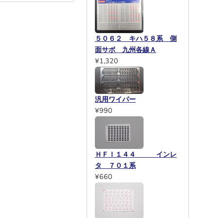
５０６２ キハ５８系 側
面サボ 九州各線Ａ
¥1,320
汎用ワイパー
¥990
ＨＦＩ１４４ インレ
タ ７０１系
¥660