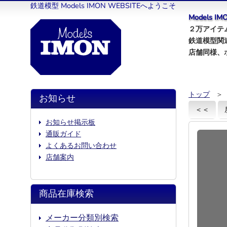
鉄道模型 Models IMON WEBSITEへようこそ
Models 
２万アイテム
鉄道模型関
店舗同様、
トップ
＞
お知らせ
＜＜
お知らせ掲示板
通販ガイド
よくあるお問い合わせ
店舗案内
商品在庫検索
メーカー分類別検索