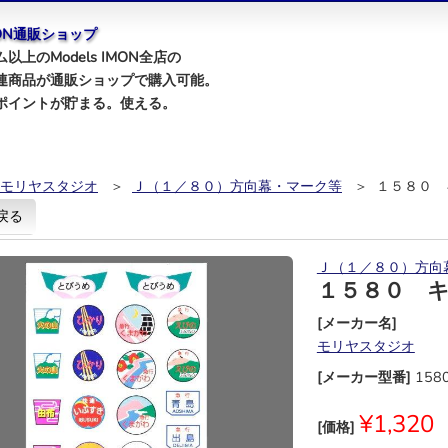
IMON通販ショップ
以上のModels IMON全店の
連商品が通販ショップで購入可能。
ポイントが貯まる。使える。
モリヤスタジオ
＞
Ｊ（１／８０）方向幕・マーク等
＞ １５８０ 
戻る
Ｊ（１／８０）方向
１５８０ 
[メーカー名]
モリヤスタジオ
[メーカー型番]
158
¥1,320
[価格]