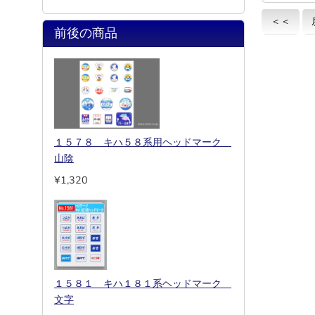
＜＜
前後の商品
１５７８ キハ５８系用ヘッドマーク
山陰
¥1,320
１５８１ キハ１８１系ヘッドマーク
文字