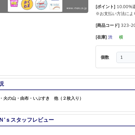
[ポイント]
10.00
※お支払い方法によ
[商品コード]
323-2
[在庫]
渋
―
横
―
個数
説
・火の山・由布・いぶすき 他（２枚入り）
Ｎ’ｓスタッフレビュー