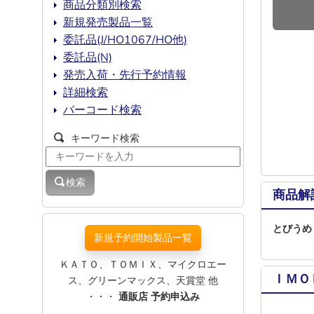
商品分類別検索
新規発売製品一覧
委託品(J/HO1067/HO他)
委託品(N)
発売入荷・先行予約情報
詳細検索
バーコード検索
キーワード検索
検索
商品解
とびうめ
新規予約開始製品一覧
ＫＡＴＯ、ＴＯＭＩＸ、マイクロエー
ＩＭＯ
ス、グリーンマックス、天賞堂 他
・・・
通販店 予約申込み