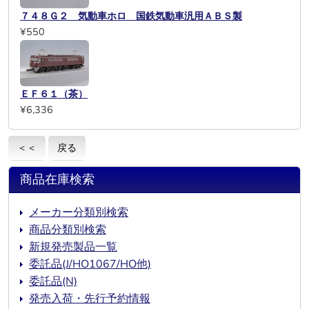
７４８Ｇ２ 気動車ホロ 国鉄気動車汎用ＡＢＳ製
¥550
ＥＦ６１（茶）
¥6,336
＜＜
戻る
商品在庫検索
メーカー分類別検索
商品分類別検索
新規発売製品一覧
委託品(J/HO1067/HO他)
委託品(N)
発売入荷・先行予約情報