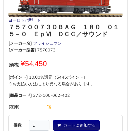
ヨーロッパ型 Ｎ
７５７００７３ＤＢＡＧ １８０ ０１
５－０ ＥｐⅥ ＤＣＣ／サウンド
[メーカー名]
フライシュマン
[メーカー型番]
7570073
¥54,450
[価格]
[ポイント]
10.00%還元（5445ポイント）
※お支払い方法により異なる場合があります。
[商品コード]
372-100-062-402
[在庫]
―
―
―
―
―
宿
個数
カートに追加する