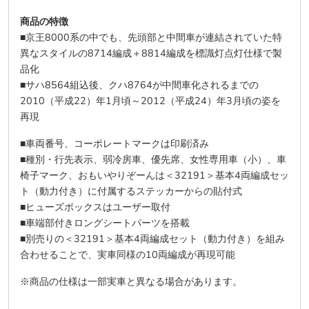
商品の特徴
■京王8000系の中でも、先頭部と中間車が連結されていた特
異なスタイルの8714編成＋8814編成を標識灯点灯仕様で製
品化
■サハ8564組込後、クハ8764が中間車化されるまでの
2010（平成22）年1月頃～2012（平成24）年3月頃の姿を
再現
■車両番号、コーポレートマークは印刷済み
■種別・行先表示、弱冷房車、優先席、女性専用車（小）、車
椅子マーク、おもいやりぞーんは＜32191＞基本4両編成セッ
ト（動力付き）に付属するステッカーからの貼付式
■ヒューズボックスはユーザー取付
■車端部付きロングシートパーツを搭載
■別売りの＜32191＞基本4両編成セット（動力付き）を組み
合わせることで、実車同様の10両編成が再現可能
※商品の仕様は一部実車と異なる場合があります。