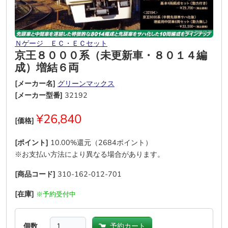
Ｎゲージ ＥＣ・ＥＣセット
京王８０００系（未更新車・８０１４編
成）増結６両
[メーカー名]
グリーンマックス
[メーカー型番]
32192
¥26,840
[価格]
[ポイント]
10.00%還元（2684ポイント）
※お支払い方法により異なる場合があります。
[商品コード]
310-162-012-701
[在庫]
※予約受付中
個数
予約カート