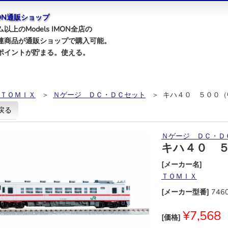
IMON通販ショップ
以上のModels IMON全店の
連商品が通販ショップで購入可能。
ポイントが貯まる。使える。
ＴＯＭＩＸ
＞
Ｎゲージ ＤＣ・ＤＣセット
＞ キハ４０ ５００（
戻る
Ｎゲージ ＤＣ・Ｄ
キハ４０ 
[メーカー名]
ＴＯＭＩＸ
[メーカー型番]
746
¥7,568
[価格]