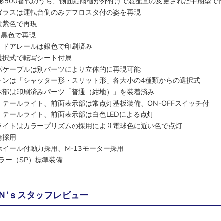
0形500番代のうち、側面縦雨樋が外付けで窓配置の変更された中期型で
ガラスは運転台側のみデフロスタ付の姿を再現
は紫色で再現
は黒色で再現
、ドアレールは銀色で印刷済み
選択式で転写シート付属
パケーブルは別パーツにより立体的に再現可能
ォンは「シャッター形・スリット形」各大小の4種類からの選択式
示部は印刷済みパーツ「普通（紺地）」を装着済み
・テールライト、前面表示部は常点灯基板装備、ON-OFFスイッチ付
・テールライト、前面表示部は白色LEDによる点灯
ライトはカラープリズムの採用により電球色に近い色で点灯
輪採用
ホイール付動力採用、M-13モーター採用
プラー（SP）標準装備
Ｎ’ｓスタッフレビュー