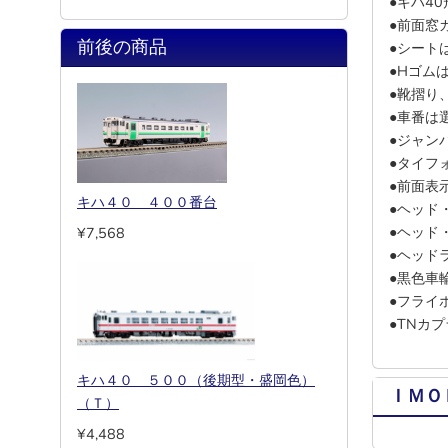
●キハ4
●前面窓
前後の商品
●シート
●Hゴム
●靴摺り
●車番は
●ジャン
●タイフ
●前面表
キハ４０ ４００番台
●ヘッド
●ヘッド
¥7,568
●ヘッド
●黒色車
●フライ
●TNカ
キハ４０ ５００（後期型・盛岡色）
ＩＭＯ
（Ｔ）
¥4,488