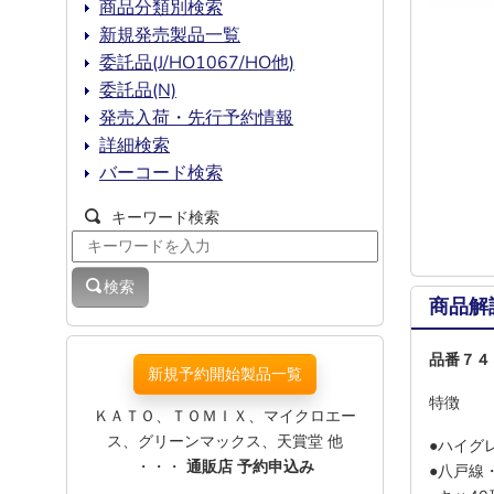
商品分類別検索
新規発売製品一覧
委託品(J/HO1067/HO他)
委託品(N)
発売入荷・先行予約情報
詳細検索
バーコード検索
キーワード検索
検索
商品解
品番７４
新規予約開始製品一覧
特徴
ＫＡＴＯ、ＴＯＭＩＸ、マイクロエー
ス、グリーンマックス、天賞堂 他
●ハイグ
・・・
通販店 予約申込み
●八戸線