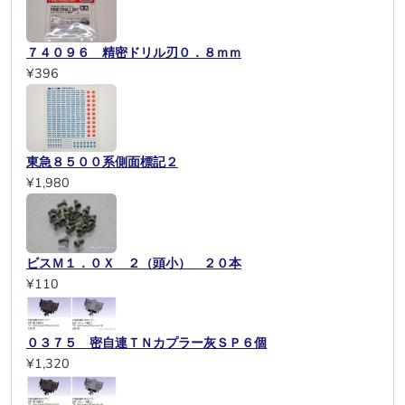
７４０９６ 精密ドリル刃０．８ｍｍ
¥396
東急８５００系側面標記２
¥1,980
ビスＭ１．０Ｘ ２（頭小） ２０本
¥110
０３７５ 密自連ＴＮカプラー灰ＳＰ６個
¥1,320