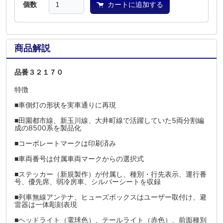
個数
カートに追加する
商品解説
品番３２１７０
特徴
■車側灯の形状を実車通りに再現
■田園都市線、新玉川線、大井町線で活躍していた5両分割編
成の8500系を製品化
■コーポレートマークは印刷済み
■車両番号は付属車両マークからの選択式
■ステッカー（新規製作）が付属し、種別・行先表示、運行番
号、優先席、弱冷房車、シルバーシートを収録
■列車無線アンテナ、ヒューズボックスはユーザー取付け、避
雷器は一体彫刻表現
■ヘッドライト（電球色）、テールライト（赤色）、前面種別