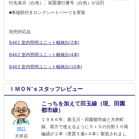
行先表示（白色）、前面運行番号（白色）が点灯
■車端部付きロングシートパーツを実装
別売対応品
8461 室内照明ユニット幅狭白(2本)
8462 室内照明ユニット幅狭白(4本)
8463 室内照明ユニット幅狭白(10本)
ＩＭＯＮ’ｓスタッフレビュー
こっちを加えて田玉線（現、田園
都市線）
１９８６年、新玉川・田園都市線と大井町
線、双方で使えるように５＋５の分割１０両
関口
編成が２本（実質５連×４本）製造されまし
大井店