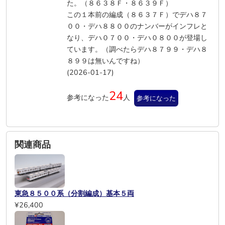
た。（８６３８Ｆ・８６３９Ｆ）
この１本前の編成（８６３７Ｆ）でデハ８７
００・デハ８８００のナンバーがインフレと
なり、デハ０７００・デハ０８００が登場し
ています。（調べたらデハ８７９９・デハ８
８９９は無いんですね）
(2026-01-17)
24
参考になった
人
参考になった
関連商品
東急８５００系（分割編成）基本５両
¥26,400