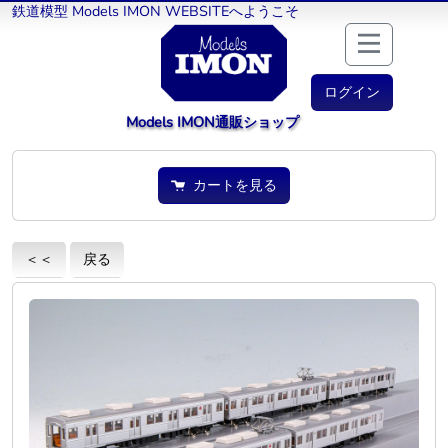
鉄道模型 Models IMON WEBSITEへようこそ
ログイン
Models IMON通販ショップ
カートを見る
＜＜
戻る