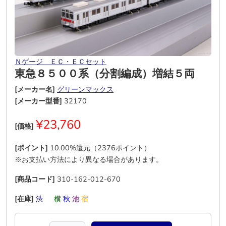
Ｎゲージ ＥＣ・ＥＣセット
東急８５００系（分割編成）増結５両
[メーカー名]
グリーンマックス
[メーカー型番]
32170
¥23,760
[価格]
[ポイント]
10.00%還元（2376ポイント）
※お支払い方法により異なる場合があります。
[商品コード]
310-162-012-670
[在庫]
渋
―
横
秋
池
宿