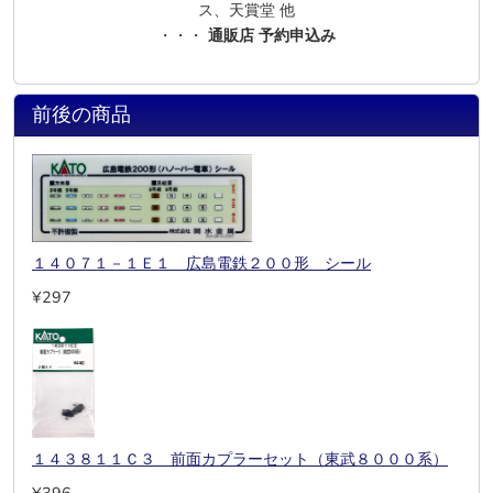
ス、天賞堂 他
・・・
通販店 予約申込み
前後の商品
１４０７１－１Ｅ１ 広島電鉄２００形 シール
¥297
１４３８１１Ｃ３ 前面カプラーセット（東武８０００系）
¥396