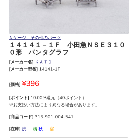
Ｎゲージ その他のパーツ
１４１４１－１Ｆ 小田急ＮＳＥ３１０
０形 パンタグラフ
[メーカー名]
ＫＡＴＯ
[メーカー型番]
14141-1F
¥396
[価格]
[ポイント]
10.00%還元（40ポイント）
※お支払い方法により異なる場合があります。
[商品コード]
313-901-004-541
[在庫]
渋
―
横
秋
―
宿