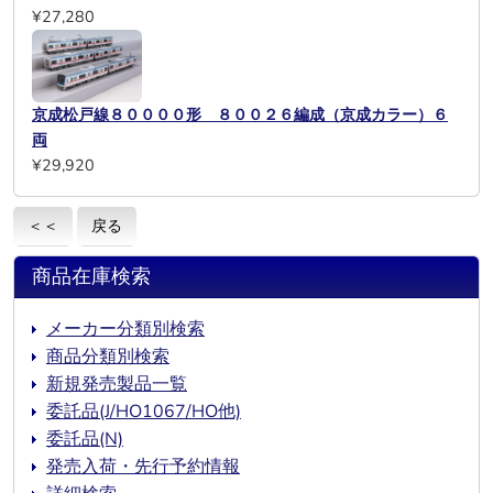
¥27,280
京成松戸線８００００形 ８００２６編成（京成カラー）６
両
¥29,920
＜＜
戻る
商品在庫検索
メーカー分類別検索
商品分類別検索
新規発売製品一覧
委託品(J/HO1067/HO他)
委託品(N)
発売入荷・先行予約情報