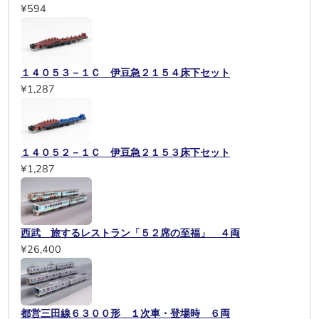
¥594
１４０５３－１Ｃ 伊豆急２１５４床下セット
¥1,287
１４０５２－１Ｃ 伊豆急２１５３床下セット
¥1,287
西武 旅するレストラン「５２席の至福」 ４両
¥26,400
都営三田線６３００形 １次車・登場時 ６両