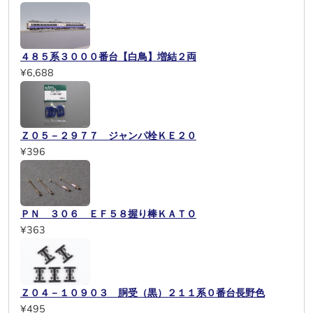
４８５系３０００番台【白鳥】増結２両
¥6,688
Ｚ０５－２９７７ ジャンパ栓ＫＥ２０
¥396
ＰＮ ３０６ ＥＦ５８握り棒ＫＡＴＯ
¥363
Ｚ０４－１０９０３ 胴受（黒）２１１系０番台長野色
¥495