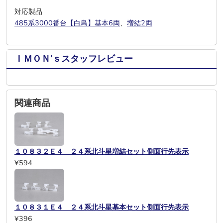
対応製品
485系3000番台【白鳥】基本6両
、
増結2両
ＩＭＯＮ’ｓスタッフレビュー
関連商品
１０８３２Ｅ４ ２４系北斗星増結セット側面行先表示
¥594
１０８３１Ｅ４ ２４系北斗星基本セット側面行先表示
¥396