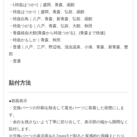
・L特急はつかり｜盛岡、青森、函館
・特急はつかり｜盛岡、青森、弘前、函館
・特急白鳥｜八戸、青森、新青森、弘前、函館
・特急つがる｜八戸、青森、弘前、大館、秋田
・青森経由大館(青森から特急つがる)、(青森まで快速)
・特急かもしか｜青森、秋田
・普通｜八戸、三戸、野辺地、浅虫温泉、小湊、青森、新青森、蟹
田
・普通
貼付方法
●前面表示
・交換パーツの印刷を除去して遮光パーツに装着した状態にしま
す。
余白を残さないよう丁寧に切り出して、表示部の端から隙間なく
・
貼付します。
※交換パーツの表示面を0.2mmほど削ると実感的な面構えになり