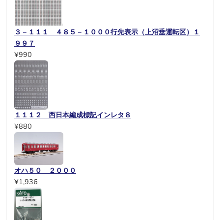
３－１１１ ４８５－１０００行先表示（上沼垂運転区）１
９９７
¥990
１１１２ 西日本編成標記インレタ８
¥880
オハ５０ ２０００
¥1,936