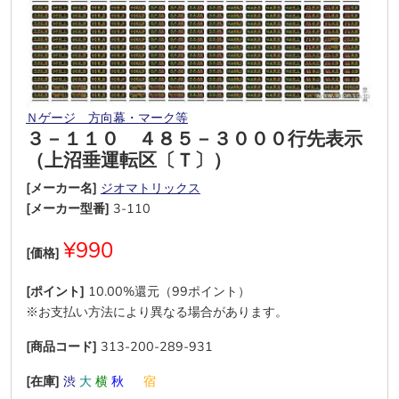
Ｎゲージ 方向幕・マーク等
３－１１０ ４８５－３０００行先表示
（上沼垂運転区〔Ｔ〕）
[メーカー名]
ジオマトリックス
[メーカー型番]
3-110
¥990
[価格]
[ポイント]
10.00%還元（99ポイント）
※お支払い方法により異なる場合があります。
[商品コード]
313-200-289-931
[在庫]
渋
大
横
秋
―
宿