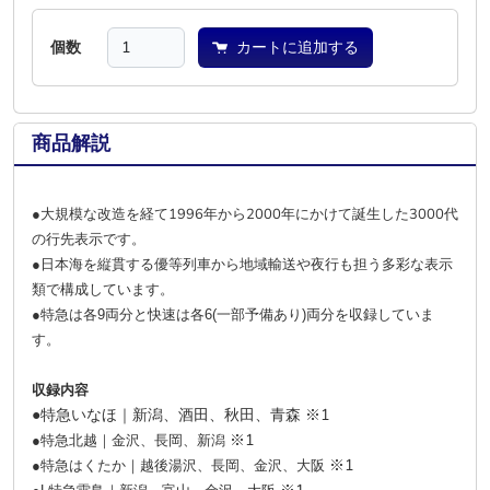
個数
カートに追加する
商品解説
●大規模な改造を経て1996年から2000年にかけて誕生した3000代
の行先表示です。
●日本海を縦貫する優等列車から地域輸送や夜行も担う多彩な表示
類で構成しています。
●特急は各9両分と快速は各6(一部予備あり)両分を収録していま
す。
収録内容
●特急いなほ｜新潟、酒田、秋田、青森 ※1
※1
●特急北越｜金沢、長岡、新潟
※1
●特急はくたか｜越後湯沢、長岡、金沢、大阪