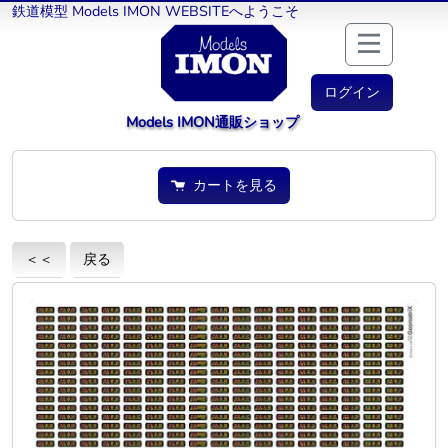
鉄道模型 Models IMON WEBSITEへようこそ
ログイン
Models IMON通販ショップ
カートを見る
＜＜
戻る