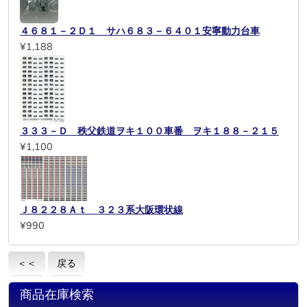
４６８１－２Ｄ１ サハ６８３－６４０１安寧動力台車
¥1,188
３３３－Ｄ 秩父鉄道ヲキ１００車番 ヲキ１８８－２１５
¥1,100
Ｊ８２２８Ａｔ ３２３系大阪環状線
¥990
＜＜
戻る
商品在庫検索