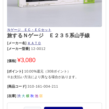
Ｎゲージ ＥＣ・ＥＣセット
旅するＮゲージ Ｅ２３５系山手線
[メーカー名]
ＫＡＴＯ
[メーカー型番]
12-0012
¥3,080
[価格]
[ポイント]
10.00%還元（308ポイント）
※お支払い方法により異なる場合があります。
[商品コード]
310-161-004-211
[在庫]
渋
大
横
秋
池
宿