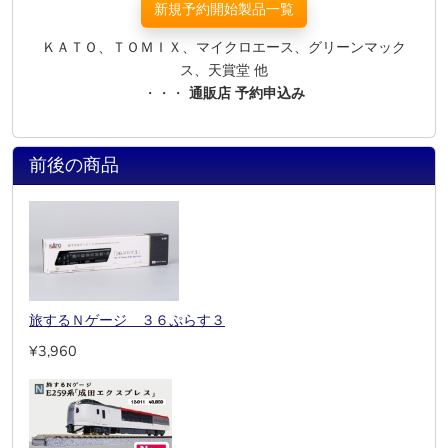
新規予約開始製品一覧
ＫＡＴＯ、ＴＯＭＩＸ、マイクロエース、グリーンマック
ス、天賞堂 他
・・・
通販店 予約申込み
前後の商品
旅するＮゲージ ３６ぷらす３
¥3,960