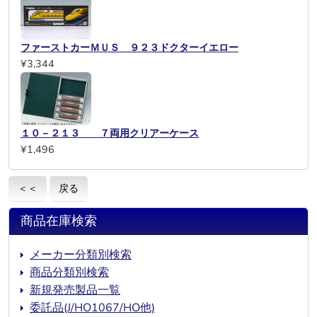
ファーストカーＭＵＳ ９２３ドクターイエロー
¥3,344
１０－２１３ ７両用クリアーケース
¥1,496
＜＜
戻る
商品在庫検索
メーカー分類別検索
商品分類別検索
新規発売製品一覧
委託品(J/HO1067/HO他)