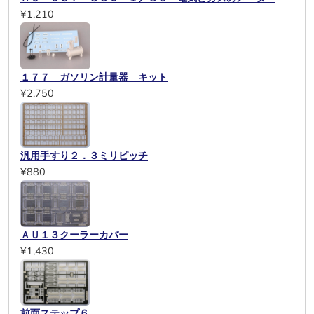
¥1,210
１７７ ガソリン計量器 キット
¥2,750
汎用手すり２．３ミリピッチ
¥880
ＡＵ１３クーラーカバー
¥1,430
前面ステップ６