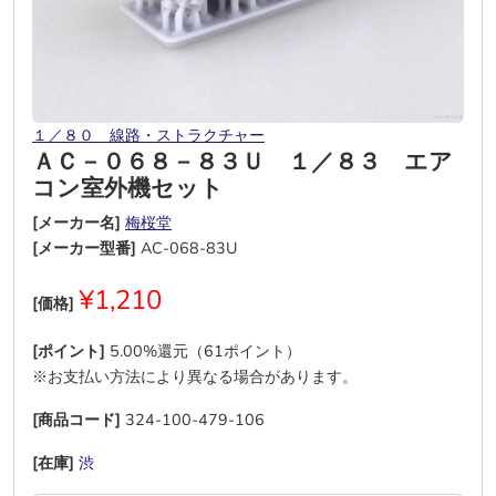
１／８０ 線路・ストラクチャー
ＡＣ－０６８－８３Ｕ １／８３ エア
コン室外機セット
[メーカー名]
梅桜堂
[メーカー型番]
AC-068-83U
¥1,210
[価格]
[ポイント]
5.00%還元（61ポイント）
※お支払い方法により異なる場合があります。
[商品コード]
324-100-479-106
[在庫]
渋
―
―
―
―
―