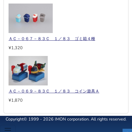
ＡＣ－０６７－８３Ｃ １／８３ ゴミ箱４種
¥1,320
ＡＣ－０６９－８３Ｃ １／８３ コイン遊具Ａ
¥1,870
Copyright© 1999 - 2026 IMON corporation. All rights reserved.