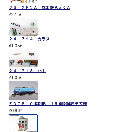
２４－２５２Ａ 旗を振る人々Ａ
¥2,156
２４－７１４ カラス
¥1,056
２４－７１３ ハト
¥1,056
ＥＤ７６ ０後期形 ＪＲ貨物試験塗装機
¥6,864