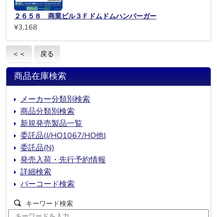
２６５８ 商業ビル３Ｆドムドムハンバーガー
¥3,168
＜＜
戻る
商品在庫検索
メーカー分類別検索
商品分類別検索
新規発売製品一覧
委託品(J/HO1067/HO他)
委託品(N)
発売入荷・先行予約情報
詳細検索
バーコード検索
キーワード検索