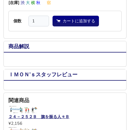
[在庫]
渋
大
横
秋
―
宿
個数
カートに追加する
商品解説
ＩＭＯＮ’ｓスタッフレビュー
関連商品
２４－２５２Ｂ 旗を振る人々Ｂ
¥2,156