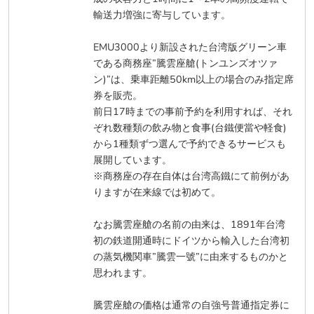
輸送力増強に寄与しています。
EMU3000より新設された台湾版グリーン車
である商務座”騰雲座艙(トンユンズオツァ
ン)”は、乗車距離50km以上の場合のみ指定席
券を販売。
前日17時までの事前予約を利用すれば、それ
ぞれ数種類の飲み物と食事(台鐵便當や軽食)
から1種類ずつ選んで予約できるサービスも
展開しています。
※商務座の存在自体は台湾高鐵にて前例があ
りますが在来線では初めて。
なお騰雲座艙の名前の由来は、1891年台湾
初の鉄道開通時にドイツから輸入した台湾初
の蒸気機関車”騰雲一號”に由来するものかと
思われます。
騰雲座艙の価格は通常の自強号普通指定券に