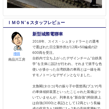
ＩＭＯＮ’ｓスタッフレビュー
新型城際電聯車
2018年、スイス・シュタッドラーとの選考
で選ばれた日立製作所が12両×50編成の計
600両を受注。
増田
台鉄内で立ち上がったデザインチーム”台鉄美
南品川工房
学”を主体に設計が行われ、それまで派手な色
使いが多かった台湾鉄路の車両とは一線を画
すモノトーンなデザインとなりました。
太魯閣(タロコ)号の振り子や普悠瑪(プユマ)号
の車体傾斜装置といったこじゃれた装備はつ
いていませんが、列車名を”新自強”(時刻表上
は自強(3000)と表記)として12両という長編
成の収容力と1時間に1～2本の高頻度運転で