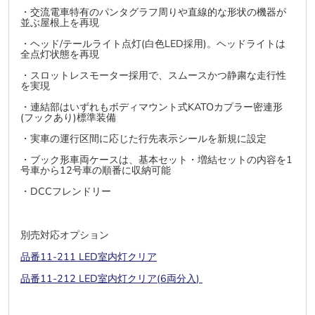
・交流電車特有のパンタグラフ周りや直線的な形状の機器が
並ぶ屋根上を再現
・ヘッド/テールライト点灯(白色LED採用)。ヘッドライトは
全点灯状態を再現
・スロットレスモーター採用で、スムースかつ静粛な走行性
を実現
・連結部はいずれもボディマウント式KATOカプラー密連形
(フックあり)標準装備
・実車の運行区間に応じた行先表示シールを新規に設定
・ブック形車両ケースは、基本セット・増結セットの内容を1
号車から12号車の順番に収納可能
・DCCフレンドリー
別売対応オプション
品番11-211 LED室内灯クリア
品番11-212 LED
室内灯クリア(6両分入
)