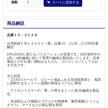
個数
カートに追加する
商品解説
品番１０－２１２９
台湾鉄路ＥＭＵ３０００（青）品番10－2128，21299共通
解説
EMU3000に新たなバリエーションが登場です。好評発売中の
(赤)・(緑)編成に続いて青帯の編成を製品化いたします。従来
製品とのすれ違い運転はもちろん、コレクションとしてもお
すすめです。
主な特長
・1/150スケールで、スピード感あふれる先頭部形状と、風景
に調和するモノトーン基調の車体をリアルに再現
・アクセントカラーの「青」の帯をまとった第36編成を製品
化
・先頭部および側面ロゴマークや商務車「騰雲座艙(とううん
ざそう)」マークなどの表記類を再現