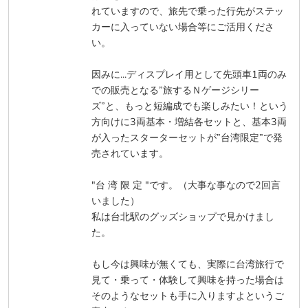
れていますので、旅先で乗った行先がステッ
カーに入っていない場合等にご活用くださ
い。
因みに...ディスプレイ用として先頭車1両のみ
での販売となる”旅するＮゲージシリー
ズ”と、もっと短編成でも楽しみたい！という
方向けに3両基本・増結各セットと、基本3両
が入ったスターターセットが”台湾限定”で発
売されています。
"台 湾 限 定 "です。（大事な事なので2回言
いました）
私は台北駅のグッズショップで見かけまし
た。
もし今は興味が無くても、実際に台湾旅行で
見て・乗って・体験して興味を持った場合は
そのようなセットも手に入りますよというご