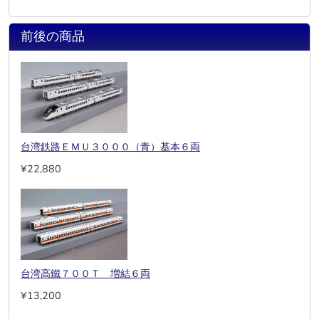
前後の商品
台湾鉄路ＥＭＵ３０００（青）基本６両
¥22,880
台湾高鐵７００Ｔ 増結６両
¥13,200