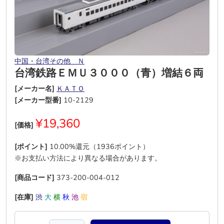
中国・台湾その他 Ｎ
台湾鉄路ＥＭＵ３０００（青）増結６両
[メーカー名]
ＫＡＴＯ
[メーカー型番]
10-2129
¥19,360
[価格]
[ポイント]
10.00%還元（1936ポイント）
※お支払い方法により異なる場合があります。
[商品コード]
373-200-004-012
[在庫]
渋
大
横
秋
池
宿