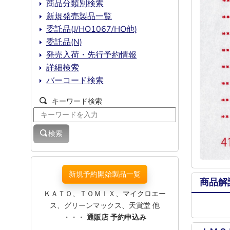
商品分類別検索
新規発売製品一覧
委託品(J/HO1067/HO他)
委託品(N)
発売入荷・先行予約情報
詳細検索
バーコード検索
キーワード検索
検索
新規予約開始製品一覧
商品解
ＫＡＴＯ、ＴＯＭＩＸ、マイクロエー
ス、グリーンマックス、天賞堂 他
・・・
通販店 予約申込み