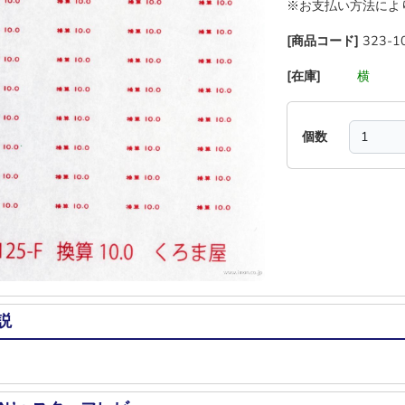
※お支払い方法によ
[商品コード]
323-1
[在庫]
―
―
横
―
個数
説