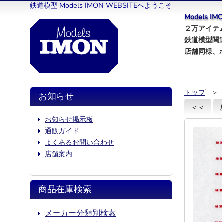
鉄道模型 Models IMON WEBSITEへようこそ
Models 
２万アイテム
鉄道模型関
店舗同様、
トップ
＞
お知らせ
＜＜
お知らせ掲示板
通販ガイド
よくあるお問い合わせ
店舗案内
商品在庫検索
メーカー分類別検索