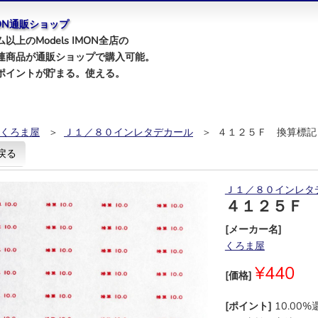
IMON通販ショップ
以上のModels IMON全店の
連商品が通販ショップで購入可能。
ポイントが貯まる。使える。
くろま屋
＞
Ｊ１／８０インレタデカール
＞ ４１２５Ｆ 換算標記
戻る
Ｊ１／８０インレタ
４１２５Ｆ
[メーカー名]
くろま屋
¥440
[価格]
[ポイント]
10.00