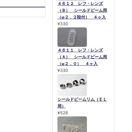
４６１２ レフ・レンズ
（Ｂ） シールドビーム用
（φ２．２段付） ４ヶ入
¥330
４６１１ レフ・レンズ
（Ａ） シールドビーム用
（φ２．０） ４ヶ入
¥330
シールドビームリム（ＥＬ
用）
¥528