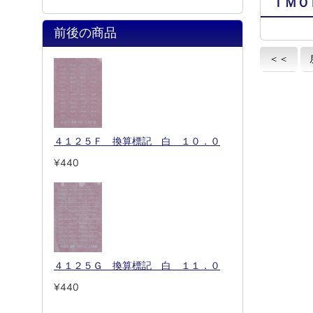
ＩＭＯ
前後の商品
＜＜
４１２５Ｆ 換算標記 白 １０．０
¥440
４１２５Ｇ 換算標記 白 １１．０
¥440