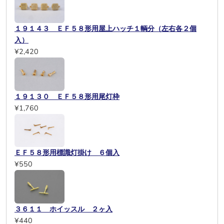
１９１４３ ＥＦ５８形用屋上ハッチ１輌分（左右各２個
入）
¥2,420
１９１３０ ＥＦ５８形用尾灯枠
¥1,760
ＥＦ５８形用標識灯掛け ６個入
¥550
３６１１ ホイッスル ２ヶ入
¥440