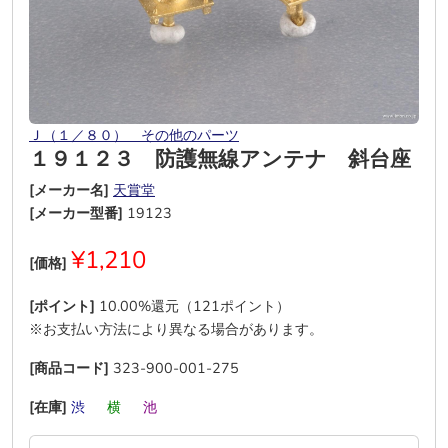
Ｊ（１／８０） その他のパーツ
１９１２３ 防護無線アンテナ 斜台座
[メーカー名]
天賞堂
[メーカー型番]
19123
¥1,210
[価格]
[ポイント]
10.00%還元（121ポイント）
※お支払い方法により異なる場合があります。
[商品コード]
323-900-001-275
[在庫]
渋
―
横
―
池
―