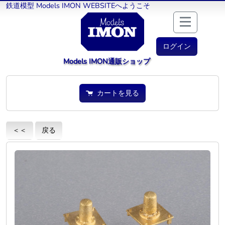
鉄道模型 Models IMON WEBSITEへようこそ
ログイン
Models IMON通販ショップ
カートを見る
＜＜
戻る