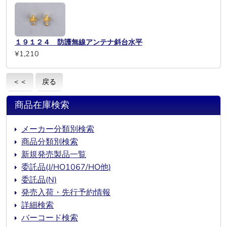
１９１２４ 防護無線アンテナ斜台水平
¥1,210
＜＜
戻る
商品在庫検索
メーカー分類別検索
商品分類別検索
新規発売製品一覧
委託品(J/HO1067/HO他)
委託品(N)
発売入荷・先行予約情報
詳細検索
バーコード検索