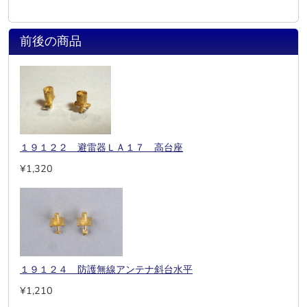
前後の商品
１９１２２ 避雷器ＬＡ１７ 高台座
¥1,320
１９１２４ 防護無線アンテナ斜台水平
¥1,210