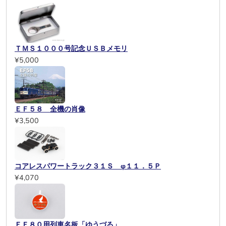
ＴＭＳ１０００号記念ＵＳＢメモリ
¥5,000
ＥＦ５８ 全機の肖像
¥3,500
コアレスパワートラック３１Ｓ φ１１．５Ｐ
¥4,070
ＥＦ８０用列車名板「ゆうづる」