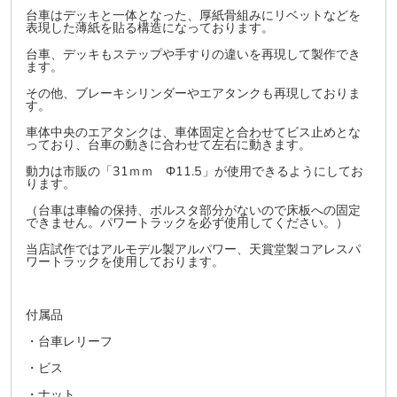
台車はデッキと一体となった、厚紙骨組みにリベットなどを
表現した薄紙を貼る構造になっております。
台車、デッキもステップや手すりの違いを再現して製作でき
ます。
その他、ブレーキシリンダーやエアタンクも再現しておりま
す。
車体中央のエアタンクは、車体固定と合わせてビス止めとな
っており、台車の動きに合わせて左右に動きます。
動力は市販の「31ｍｍ Φ11.5」が使用できるようにしてお
ります。
（台車は車輪の保持、ボルスタ部分がないので床板への固定
できません。パワートラックを必ず使用してください。）
当店試作ではアルモデル製アルパワー、天賞堂製コアレスパ
ワートラックを使用しております。
付属品
・台車レリーフ
・ビス
・ナット