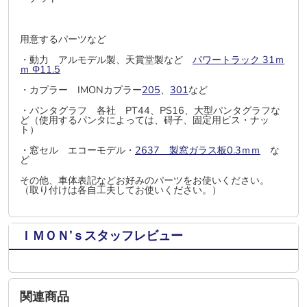
用意するパーツなど
・動力 アルモデル製、天賞堂製など
パワートラック 31ｍ
ｍ Φ11.5
・カプラー IMONカプラー
205
、
301
など
・パンタグラフ 各社 PT44、PS16、大型パンタグラフな
ど（使用するパンタによっては、碍子、固定用ビス・ナッ
ト）
・窓セル エコーモデル・
2637 製窓ガラス板0.3ｍｍ
な
ど
その他、車体表記などお好みのパーツをお使いください。
（取り付けは各自工夫してお使いください。）
ＩＭＯＮ’ｓスタッフレビュー
関連商品