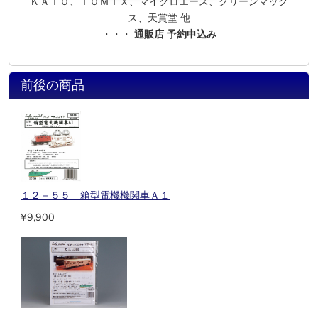
ＫＡＴＯ、ＴＯＭＩＸ、マイクロエース、グリーンマック
ス、天賞堂 他
・・・
通販店 予約申込み
前後の商品
１２－５５ 箱型電機機関車Ａ１
¥9,900