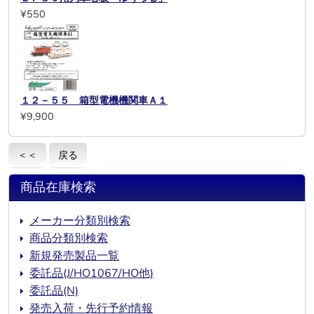
¥550
１２－５５ 箱型電機機関車Ａ１
¥9,900
＜＜
戻る
商品在庫検索
メーカー分類別検索
商品分類別検索
新規発売製品一覧
委託品(J/HO1067/HO他)
委託品(N)
発売入荷・先行予約情報