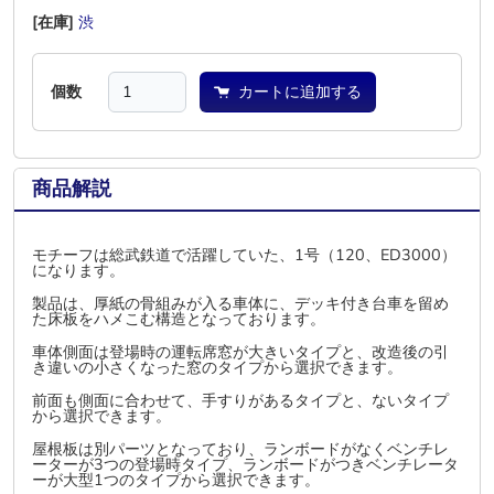
[在庫]
渋
―
―
―
―
―
個数
カートに追加する
商品解説
モチーフは総武鉄道で活躍していた、1号（120、ED3000）
になります。
製品は、厚紙の骨組みが入る車体に、デッキ付き台車を留め
た床板をハメこむ構造となっております。
車体側面は登場時の運転席窓が大きいタイプと、改造後の引
き違いの小さくなった窓のタイプから選択できます。
前面も側面に合わせて、手すりがあるタイプと、ないタイプ
から選択できます。
屋根板は別パーツとなっており、ランボードがなくベンチレ
ーターが3つの登場時タイプ、ランボードがつきベンチレータ
ーが大型1つのタイプから選択できます。