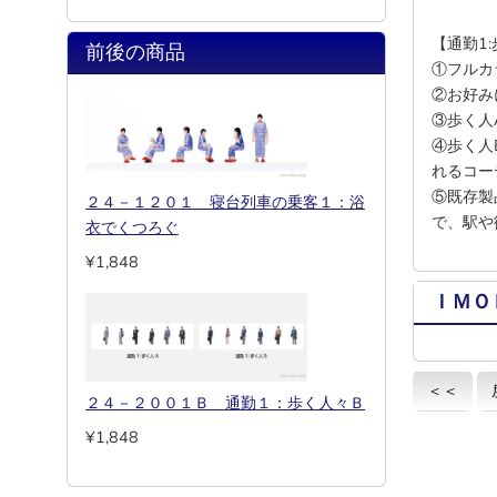
【通勤1:
前後の商品
①フルカ
②お好み
③歩く人
④歩く人
れるコー
⑤既存製
２４－１２０１ 寝台列車の乗客１：浴
で、駅や
衣でくつろぐ
¥1,848
ＩＭＯ
＜＜
２４－２００１Ｂ 通勤１：歩く人々Ｂ
¥1,848