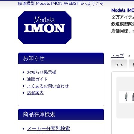
鉄道模型 Models IMON WEBSITEへようこそ
Models 
２万アイテム
鉄道模型関
店舗同様、
トップ
＞
お知らせ
＜＜
お知らせ掲示板
通販ガイド
よくあるお問い合わせ
店舗案内
商品在庫検索
メーカー分類別検索