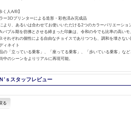
歩く人A/B】
ラー3Dプリンターによる造形・彩色済み完成品
により、あるいは合わせてお使いいただける2つのカラーバリエーショ
A:バブル期を彷彿とさせる締まった印象は、令和の今でも比率の高いモ
B:それぞれの個性による自由なチョイスでありつつも、調和を壊さない
ディネイト
品の「立っている乗客」、「座ってる乗客」、「歩いている乗客」など
街中のシーンをよりリアルに再現可能。
Ｎ’ｓスタッフレビュー
戻る