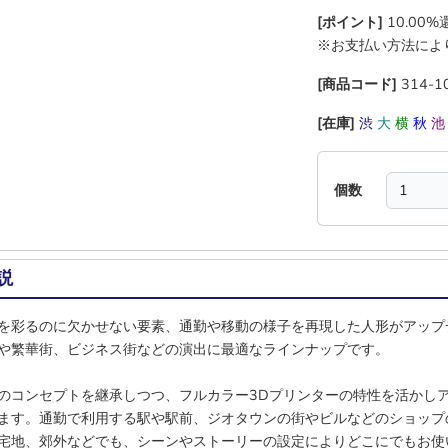
[ポイント]
10.00
※お支払い方法によ
[商品コード]
314-1
[在庫]
渋
大
横
秋
個数
説
を彩るのに欠かせない要素、通勤や移動の様子を再現した人形がアップ
や繁華街、ビジネス街などの演出に最適なラインナップです。
のコンセプトを継承しつつ、フルカラー3Dプリンターの特性を活かし
ます。通勤で利用する駅や駅前、ジオタウンの街やビルなどのショップ
宅地、郊外などでも、シーンやストーリーの設定によりどこにでもお使