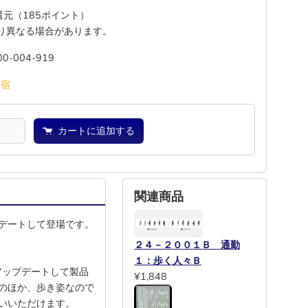
%還元（185ポイント）
り異なる場合があります。
00-004-919
池
宿
カートに追加する
関連商品
デートして登場です。
２４－２００１Ｂ 通勤
１：歩く人々Ｂ
アップデートして製品
¥1,848
のほか、歩き姿なので
いいただけます。