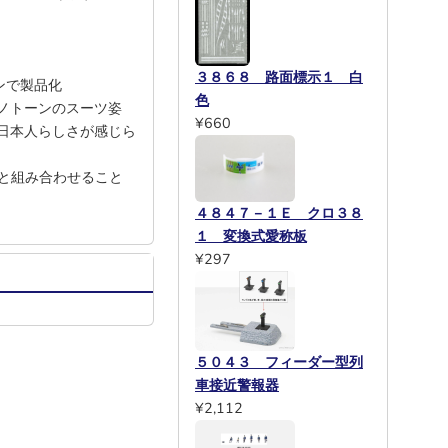
３８６８ 路面標示１ 白
ンで製品化
色
ノトーンのスーツ姿
¥660
日本人らしさが感じら
と組み合わせること
４８４７－１Ｅ クロ３８
１ 変換式愛称板
¥297
５０４３ フィーダー型列
車接近警報器
¥2,112