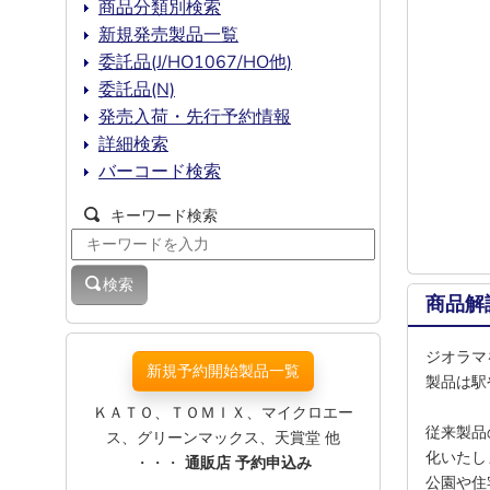
商品分類別検索
新規発売製品一覧
委託品(J/HO1067/HO他)
委託品(N)
発売入荷・先行予約情報
詳細検索
バーコード検索
キーワード検索
検索
商品解
ジオラマ
新規予約開始製品一覧
製品は駅
ＫＡＴＯ、ＴＯＭＩＸ、マイクロエー
従来製品
ス、グリーンマックス、天賞堂 他
化いたし
・・・
通販店 予約申込み
公園や住